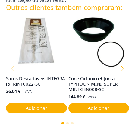
localização do vazamento.
Outros clientes também compraram:
Sacos Descartáveis INTEGRA
Cone Ciclonico + Junta
F
(5) RINT0022-SC
TYPHOON MINI, SUPER
M
MINI GEN008-SC
36.04
€
8
c/IVA
144.89
€
c/IVA
Adicionar
Adicionar