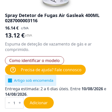
Spray Detetor de Fugas Air Gasleak 400ML
0287000003116
16.14
€
c/IVA
13.12
€
s/IVA
Espuma de deteção de vazamento de gás e ar
comprimido.
Como identificar o modelo
Precisa de ajuda? Fale connosco
Artigo sob encomenda
Entrega estimada: 2 a 6 dias úteis. Entre
10/08/2026
e
14/08/2026
.
Quantidade
de
Adicionar
Spray
Detetor