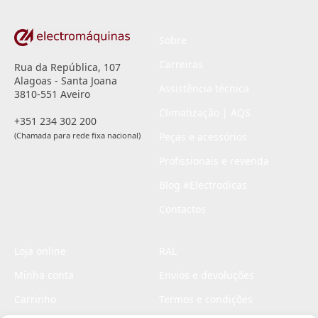
Sobre
Carreiras
Rua da República, 107
Alagoas - Santa Joana
Assistência técnica
3810-551 Aveiro
Climatização | AQS
+351 234 302 200
(Chamada para rede fixa nacional)
Peças e acessórios
Profissionais e revenda
Blog #Electrodicas
Contactos
Loja online
RAL
Minha conta
Envios e devoluções
Carrinho
Termos e condições