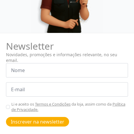
Newsletter
Novidades, promoções e informações relevante, no seu
email.
Nome
*
Email
*
Aceitar
Li e aceito os
Termos e Condições
da loja, assim como da
Política
de Privacidade.
Poiticas
de
Inscrever na newsletter
privacidade
*