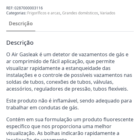
de
Fugas
REF:
0287000003116
Air
Categorias:
Frigoríficos e arcas
,
Grandes domésticos
,
Variados
Gasleak
400ML
Descrição
0287000003116
Descrição
O Air Gasleak é um detetor de vazamentos de gás e
ar comprimido de fácil aplicação, que permite
visualizar rapidamente a estanqueidade das
instalações e o controle de possíveis vazamentos nas
soldas de tubos, conexões de tubos, válvulas,
acessórios, reguladores de pressão, tubos flexíveis.
Este produto não é inflamável, sendo adequado para
trabalhar em condutas de gás.
Contém em sua formulação um produto fluorescente
específico que nos proporciona uma melhor
visualização. As bolhas indicarão rapidamente a