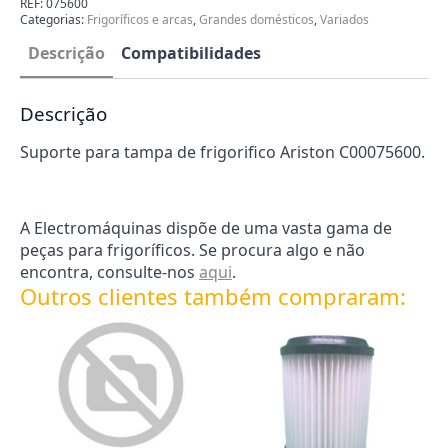
REF:
075600
Ariston
Categorias:
Frigoríficos e arcas
,
Grandes domésticos
,
Variados
C00075600
Descrição
Compatibilidades
Descrição
Suporte para tampa de frigorifico Ariston C00075600.
A Electromáquinas dispõe de uma vasta gama de
peças para frigoríficos. Se procura algo e não
encontra, consulte-nos
aqui
.
Outros clientes também compraram: