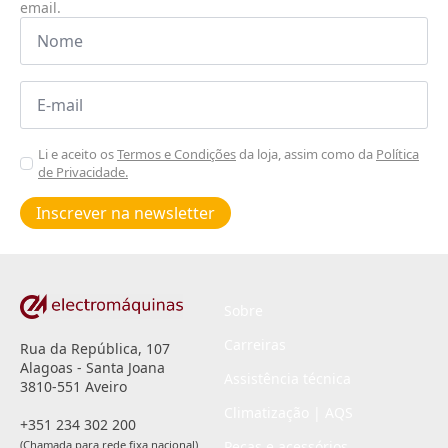
email.
Nome
*
Email
*
Aceitar
Li e aceito os
Termos e Condições
da loja, assim como da
Política
de Privacidade.
Poiticas
de
Inscrever na newsletter
privacidade
*
Sobre
Carreiras
Rua da República, 107
Alagoas - Santa Joana
Assistência técnica
3810-551 Aveiro
Climatização | AQS
+351 234 302 200
(Chamada para rede fixa nacional)
Peças e acessórios