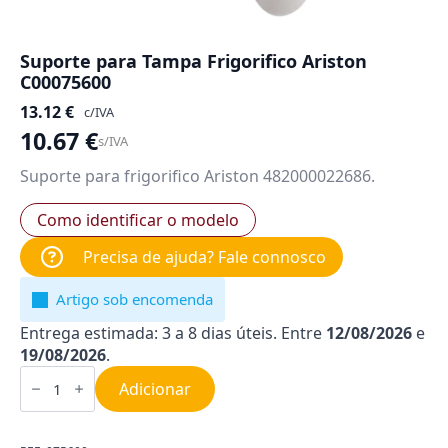
Suporte para Tampa Frigorifico Ariston
C00075600
13.12
€
c/IVA
10.67
€
s/IVA
Suporte para frigorifico Ariston 482000022686.
Como identificar o modelo
Precisa de ajuda? Fale connosco
Artigo sob encomenda
Entrega estimada: 3 a 8 dias úteis. Entre
12/08/2026
e
19/08/2026
.
Quantidade
de
Adicionar
Suporte
para
Tampa
Frigorifico