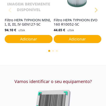
Filtro HEPA TYPHOON MINI,
Filtro HEPA TYPHOON EVO
Sa
I, II, III, IV GEN127-SC
160 R10052-SC
R
94.10
€
44.65
€
2
c/IVA
c/IVA
Adicionar
Adicionar
Vamos identificar o seu equipamento?