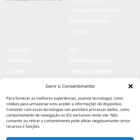
Profissionais e revenda
Blog #Electrodicas
Contactos
Loja online
RAL
Minha conta
Envios e devoluções
Carrinho
Termos e condições
Checkout
Politica de privacidade
Gerir o Consentimento
Profissionais
Livro de reclamações
Para fornecer as melhores experiências, usamos tecnologias como
Livro de elogios
cookies para armazenar e/ou aceder a informações do dispositivo.
Consentir com essas tecnologias nos permitirá processar dados, como
comportamento de navegação ou IDs exclusivos neste site. Não
consentir ou retirar o consentimento pode afetar negativamante certos
recursos e funções.