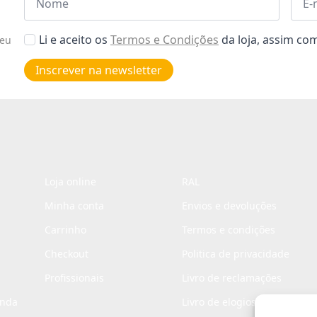
*
*
Aceitar
Li e aceito os
Termos e Condições
da loja, assim c
seu
Poiticas
de
Inscrever na newsletter
privacidade
*
Loja online
RAL
Minha conta
Envios e devoluções
Carrinho
Termos e condições
Checkout
Politica de privacidade
Profissionais
Livro de reclamações
enda
Livro de elogios