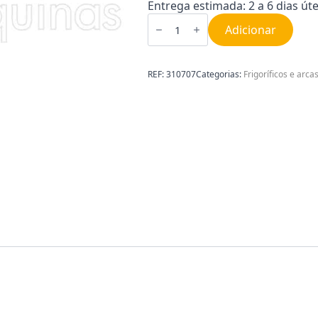
Entrega estimada: 2 a 6 dias úte
Quantidade
de
Adicionar
União
Lorking
5/2
310707
REF:
310707
Categorias:
Frigoríficos e arca