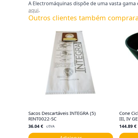
A Electromáquinas dispõe de uma vasta gama de
aqui
.
Outros clientes também comprar
Sacos Descartáveis INTEGRA (5)
Cone Cic
RINT0022-SC
III, IV 
36.04
€
144.89
€
c/IVA
Adicionar