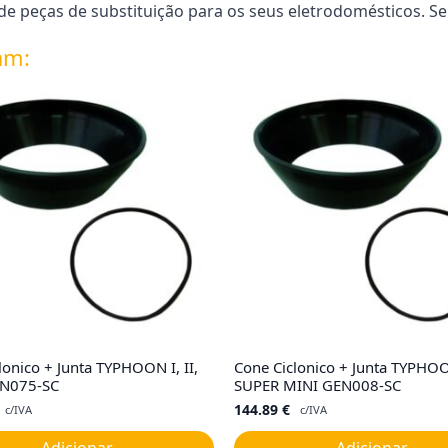
 peças de substituição para os seus eletrodomésticos. Se
am:
lonico + Junta TYPHOON I, II,
Cone Ciclonico + Junta TYPHO
GEN075-SC
SUPER MINI GEN008-SC
144.89
€
c/IVA
c/IVA
Adicionar
Adicionar