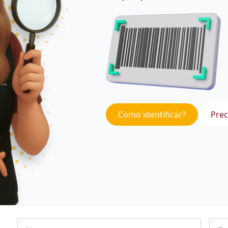
Como identificar?
Prec
Nome
Emai