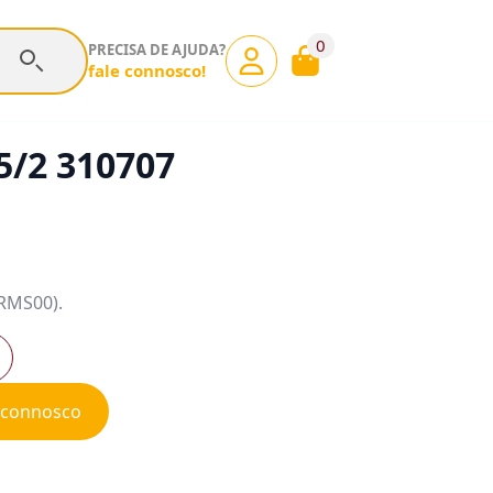
0
PRECISA DE AJUDA?
fale connosco!
5/2 310707
NRMS00).
e connosco