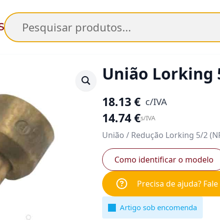
Pesquisar
União Lorking 
18.13
€
c/IVA
14.74
€
s/IVA
União / Redução Lorking 5/2 (
Como identificar o modelo
Precisa de ajuda? Fal
Artigo sob encomenda