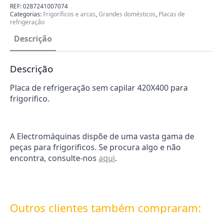
420X400
REF:
0287241007074
s/capilar
Categorias:
Frigoríficos e arcas
,
Grandes domésticos
,
Placas de
0287241007074
refrigeração
Descrição
Descrição
Placa de refrigeração sem capilar 420X400 para
frigorifico.
A Electromáquinas dispõe de uma vasta gama de
peças para frigorificos. Se procura algo e não
encontra, consulte-nos
aqui
.
Outros clientes também compraram: