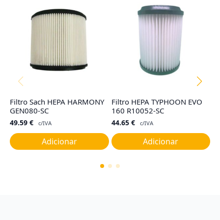
Filtro Sach HEPA HARMONY
Filtro HEPA TYPHOON EVO
Fi
GEN080-SC
160 R10052-SC
R
49.59
€
44.65
€
4
c/IVA
c/IVA
Adicionar
Adicionar