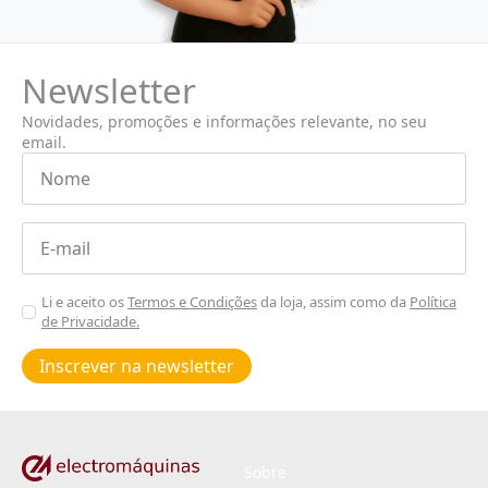
Newsletter
Novidades, promoções e informações relevante, no seu
email.
Nome
*
Email
*
Aceitar
Li e aceito os
Termos e Condições
da loja, assim como da
Política
de Privacidade.
Poiticas
de
Inscrever na newsletter
privacidade
*
Sobre