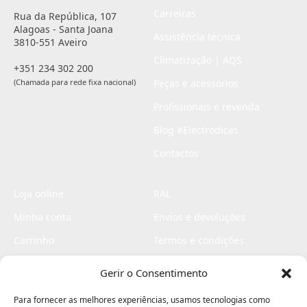
Carreiras
Rua da República, 107
Alagoas - Santa Joana
Assistência técnica
3810-551 Aveiro
Climatização | AQS
+351 234 302 200
(Chamada para rede fixa nacional)
Peças e acessórios
Profissionais e revenda
Blog #Electrodicas
Contactos
Loja online
RAL
Minha conta
Envios e devoluções
Carrinho
Termos e condições
Checkout
Politica de privacidade
Gerir o Consentimento
Profissionais
Livro de reclamações
Para fornecer as melhores experiências, usamos tecnologias como