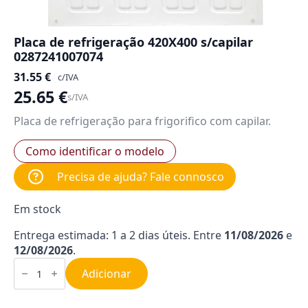
Placa de refrigeração 420X400 s/capilar
0287241007074
31.55
€
c/IVA
25.65
€
s/IVA
Placa de refrigeração para frigorifico com capilar.
Como identificar o modelo
Precisa de ajuda? Fale connosco
Em stock
Entrega estimada: 1 a 2 dias úteis. Entre
11/08/2026
e
12/08/2026
.
Quantidade
de
Adicionar
Placa
de
refrigeração