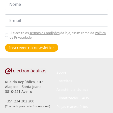
Nome
*
Email
*
Aceitar
Li e aceito os
Termos e Condições
da loja, assim como da
Política
de Privacidade.
Poiticas
de
Inscrever na newsletter
privacidade
*
Sobre
Carreiras
Rua da República, 107
Alagoas - Santa Joana
Assistência técnica
3810-551 Aveiro
Climatização | AQS
+351 234 302 200
(Chamada para rede fixa nacional)
Peças e acessórios