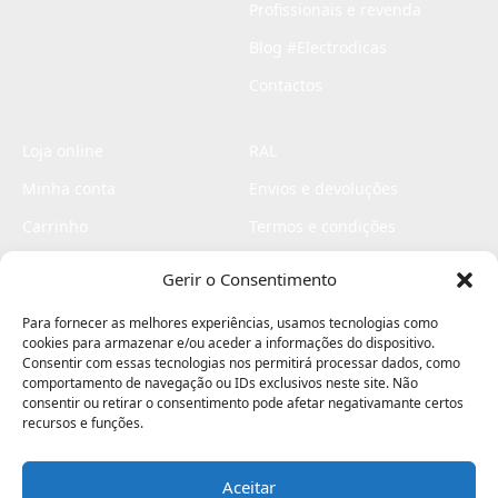
Profissionais e revenda
Blog #Electrodicas
Contactos
Loja online
RAL
Minha conta
Envios e devoluções
Carrinho
Termos e condições
Checkout
Politica de privacidade
Gerir o Consentimento
Profissionais
Livro de reclamações
Para fornecer as melhores experiências, usamos tecnologias como
Livro de elogios
cookies para armazenar e/ou aceder a informações do dispositivo.
Consentir com essas tecnologias nos permitirá processar dados, como
comportamento de navegação ou IDs exclusivos neste site. Não
consentir ou retirar o consentimento pode afetar negativamante certos
recursos e funções.
Aceitar