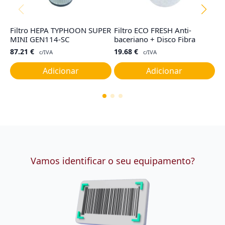
Filtro HEPA TYPHOON SUPER
Filtro ECO FRESH Anti-
F
MINI GEN114-SC
baceriano + Disco Fibra
I,
87.21
€
19.68
€
9
c/IVA
c/IVA
Adicionar
Adicionar
Vamos identificar o seu equipamento?