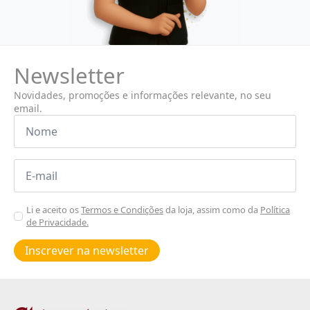
Newsletter
Novidades, promoções e informações relevante, no seu
email.
Nome
*
Email
*
Aceitar
Li e aceito os
Termos e Condições
da loja, assim como da
Política
de Privacidade.
Poiticas
de
Inscrever na newsletter
privacidade
*