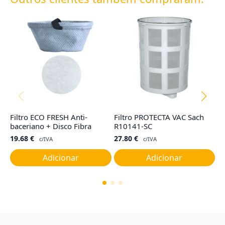
Filtro ECO FRESH Anti-
Filtro PROTECTA VAC Sach
Ju
baceriano + Disco Fibra
R10141-SC
C
19.68
€
27.80
€
7
c/IVA
c/IVA
Adicionar
Adicionar