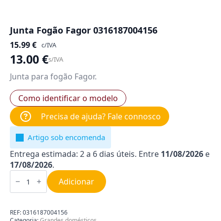
Junta Fogão Fagor 0316187004156
15.99
€
c/IVA
13.00
€
s/IVA
Junta para fogão Fagor.
Como identificar o modelo
Precisa de ajuda? Fale connosco
Artigo sob encomenda
Entrega estimada: 2 a 6 dias úteis. Entre
11/08/2026
e
17/08/2026
.
Quantidade
de
Adicionar
Junta
Fogão
Fagor
0316187004156
REF:
0316187004156
Categoria:
Grandes domésticos