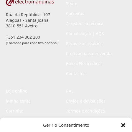
Sobre
Carreiras
Rua da República, 107
Alagoas - Santa Joana
Assistência técnica
3810-551 Aveiro
Climatização | AQS
+351 234 302 200
(Chamada para rede fixa nacional)
Peças e acessórios
Profissionais e revenda
Blog #Electrodicas
Contactos
Loja online
RAL
Minha conta
Envios e devoluções
Carrinho
Termos e condições
Checkout
Politica de privacidade
Gerir o Consentimento
Profissionais
Livro de reclamações