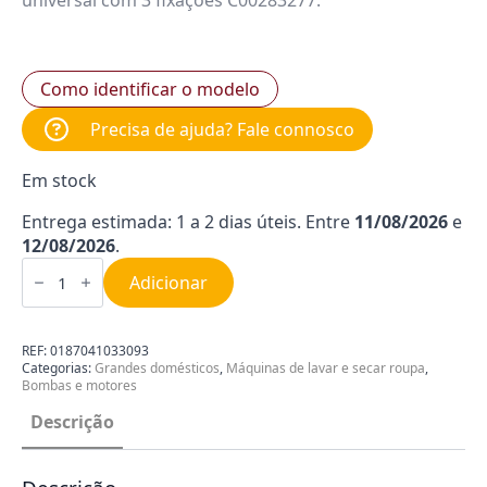
universal com 3 fixações C00283277.
Como identificar o modelo
Precisa de ajuda? Fale connosco
Em stock
Entrega estimada: 1 a 2 dias úteis. Entre
11/08/2026
e
12/08/2026
.
Quantidade
de
Adicionar
Bomba
Universal
Máquina
Lavar
REF:
0187041033093
Roupa
Categorias:
Grandes domésticos
,
Máquinas de lavar e secar roupa
,
35W
Bombas e motores
com
3
Descrição
Fixações
C00283641