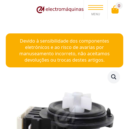
0
MENU
Devido à sensibilidade dos componentes
eletrónicos e ao risco de avarias por
manuseamento incorreto, não aceitamos
devoluções ou trocas destes artigos.