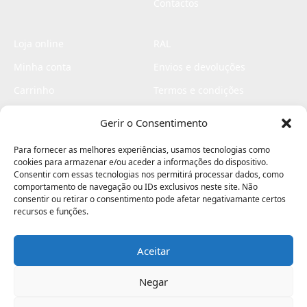
Contactos
Loja online
RAL
Minha conta
Envios e devoluções
Carrinho
Termos e condições
Checkout
Politica de privacidade
Gerir o Consentimento
Profissionais
Livro de reclamações
Para fornecer as melhores experiências, usamos tecnologias como
Livro de elogios
cookies para armazenar e/ou aceder a informações do dispositivo.
Consentir com essas tecnologias nos permitirá processar dados, como
comportamento de navegação ou IDs exclusivos neste site. Não
consentir ou retirar o consentimento pode afetar negativamante certos
recursos e funções.
Aceitar
Electromaquinas ©2026
Criado por
contágio - agência criativa
Negar