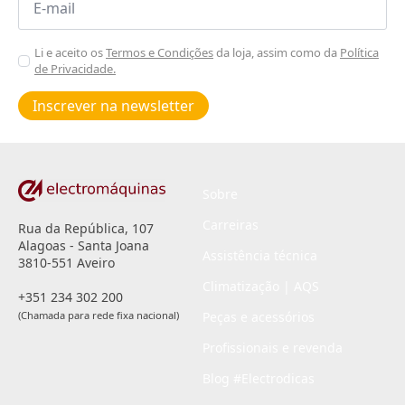
*
Aceitar
Li e aceito os
Termos e Condições
da loja, assim como da
Política
de Privacidade.
Poiticas
de
Inscrever na newsletter
privacidade
*
Sobre
Carreiras
Rua da República, 107
Alagoas - Santa Joana
Assistência técnica
3810-551 Aveiro
Climatização | AQS
+351 234 302 200
(Chamada para rede fixa nacional)
Peças e acessórios
Profissionais e revenda
Blog #Electrodicas