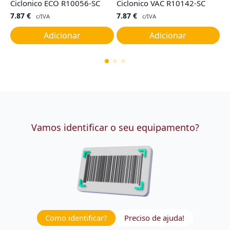
Ciclonico ECO R10056-SC
Ciclonico VAC R10142-SC
I,
7.87
€
7.87
€
9
c/IVA
c/IVA
Adicionar
Adicionar
Vamos identificar o seu equipamento?
Como identificar?
Preciso de ajuda!