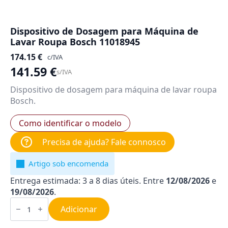
Dispositivo de Dosagem para Máquina de
Lavar Roupa Bosch 11018945
174.15
€
c/IVA
141.59
€
s/IVA
Dispositivo de dosagem para máquina de lavar roupa
Bosch.
Como identificar o modelo
Precisa de ajuda? Fale connosco
Artigo sob encomenda
Entrega estimada: 3 a 8 dias úteis. Entre
12/08/2026
e
19/08/2026
.
Quantidade
de
Adicionar
Dispositivo
de