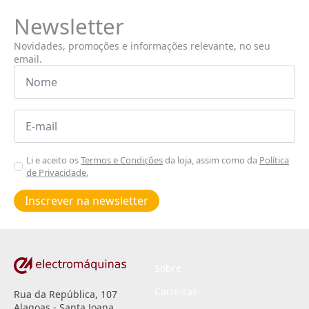
Newsletter
Novidades, promoções e informações relevante, no seu
email.
Nome
*
Email
*
Aceitar
Li e aceito os
Termos e Condições
da loja, assim como da
Política
de Privacidade.
Poiticas
de
Inscrever na newsletter
privacidade
*
Sobre
Carreiras
Rua da República, 107
Alagoas - Santa Joana