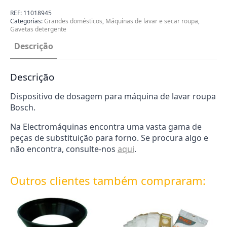
Dosagem
para
REF:
11018945
Máquina
Categorias:
Grandes domésticos
,
Máquinas de lavar e secar roupa
,
de
Gavetas detergente
Lavar
Roupa
Descrição
Bosch
11018945
Descrição
Dispositivo de dosagem para máquina de lavar roupa
Bosch.
Na Electromáquinas encontra uma vasta gama de
peças de substituição para forno. Se procura algo e
não encontra, consulte-nos
aqui
.
Outros clientes também compraram: