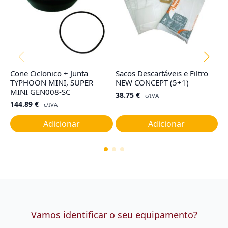
Cone Ciclonico + Junta
Sacos Descartáveis e Filtro
Ju
TYPHOON MINI, SUPER
NEW CONCEPT (5+1)
C
MINI GEN008-SC
38.75
€
7
c/IVA
144.89
€
c/IVA
Adicionar
Adicionar
Vamos identificar o seu equipamento?