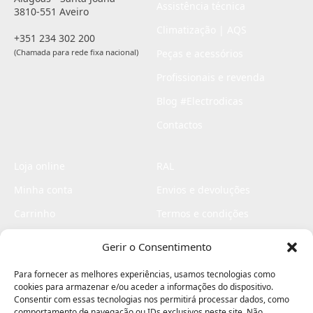
Assistência técnica
3810-551 Aveiro
Climatização | AQS
+351 234 302 200
(Chamada para rede fixa nacional)
Peças e acessórios
Profissionais e revenda
Blog #Electrodicas
Contactos
Loja online
RAL
Minha conta
Envios e devoluções
Carrinho
Termos e condições
Checkout
Politica de privacidade
Gerir o Consentimento
Profissionais
Livro de reclamações
Para fornecer as melhores experiências, usamos tecnologias como
Livro de elogios
cookies para armazenar e/ou aceder a informações do dispositivo.
Consentir com essas tecnologias nos permitirá processar dados, como
comportamento de navegação ou IDs exclusivos neste site. Não