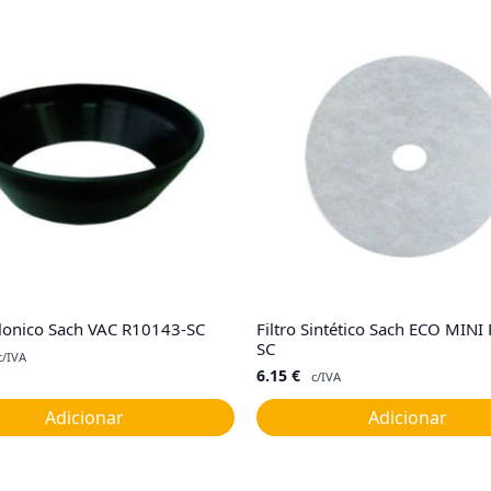
lonico Sach VAC R10143-SC
Filtro Sintético Sach ECO MINI
SC
c/IVA
6.15
€
c/IVA
Adicionar
Adicionar