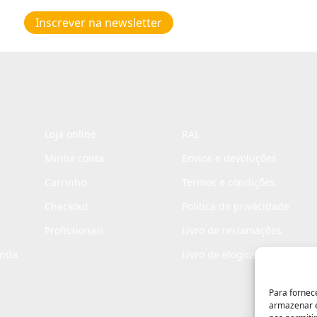
Poiticas
de
Inscrever na newsletter
privacidade
*
Loja online
RAL
Minha conta
Envios e devoluções
Carrinho
Termos e condições
Checkout
Politica de privacidade
Profissionais
Livro de reclamações
enda
Livro de elogios
Para fornec
armazenar e