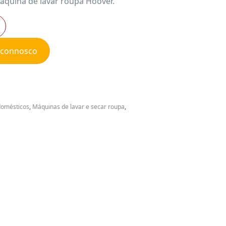
áquina de lavar roupa Hoover.
e connosco
domésticos
,
Máquinas de lavar e secar roupa
,