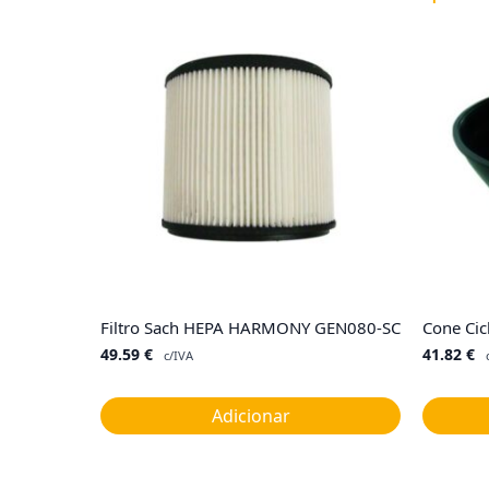
Filtro Sach HEPA HARMONY GEN080-SC
Cone Cic
49.59
€
41.82
€
c/IVA
Adicionar