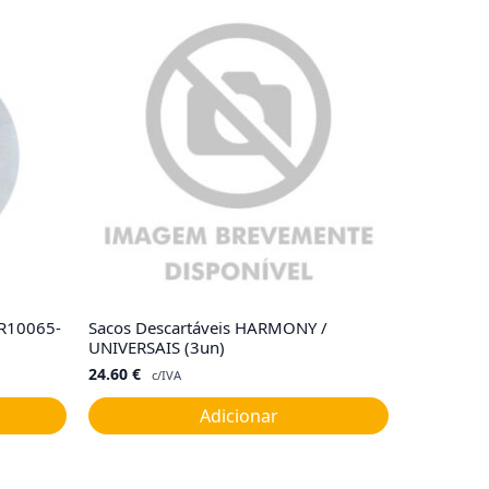
 R10065-
Sacos Descartáveis HARMONY /
UNIVERSAIS (3un)
24.60
€
c/IVA
Adicionar