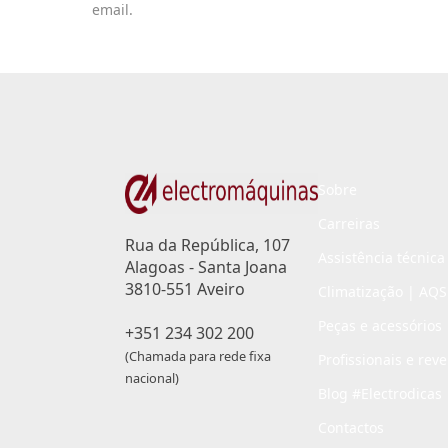
email.
Sobre
Carreiras
Rua da República, 107
Assistência técnica
Alagoas - Santa Joana
3810-551 Aveiro
Climatização | AQS
Peças e acessórios
+351 234 302 200
(Chamada para rede fixa
Profissionais e rev
nacional)
Blog #Electrodicas
Contactos