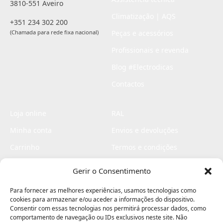
3810-551 Aveiro
Climatização | AQS
+351 234 302 200
(Chamada para rede fixa nacional)
Peças e acessórios
Profissionais e revenda
Blog #Electrodicas
Contactos
Loja online
RAL
Minha conta
Envios e devoluções
Carrinho
Termos e condições
Checkout
Politica de privacidade
Gerir o Consentimento
Profissionais
Livro de reclamações
Para fornecer as melhores experiências, usamos tecnologias como
Livro de elogios
cookies para armazenar e/ou aceder a informações do dispositivo.
Consentir com essas tecnologias nos permitirá processar dados, como
comportamento de navegação ou IDs exclusivos neste site. Não