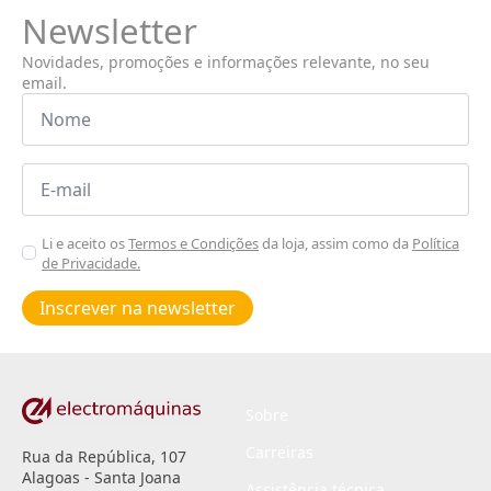
Newsletter
Novidades, promoções e informações relevante, no seu
email.
Nome
*
Email
*
Aceitar
Li e aceito os
Termos e Condições
da loja, assim como da
Política
de Privacidade.
Poiticas
de
Inscrever na newsletter
privacidade
*
Sobre
Carreiras
Rua da República, 107
Alagoas - Santa Joana
Assistência técnica