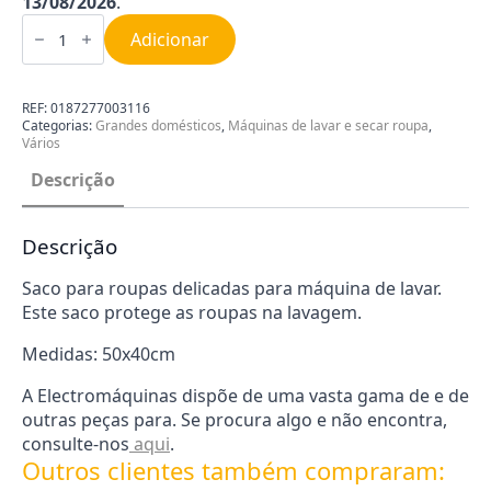
13/08/2026
.
Quantidade
de
Adicionar
Saco
para
Lavar
Roupa
REF:
0187277003116
WPRO
Categorias:
Grandes domésticos
,
Máquinas de lavar e secar roupa
,
Vários
Descrição
Descrição
Saco para roupas delicadas para máquina de lavar.
Este saco protege as roupas na lavagem.
Medidas: 50x40cm
A Electromáquinas dispõe de uma vasta gama de e de
outras peças para. Se procura algo e não encontra,
consulte-nos
aqui
.
Outros clientes também compraram: