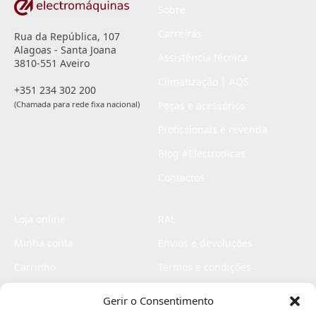
Sobre
Carreiras
Rua da República, 107
Alagoas - Santa Joana
Assistência técnica
3810-551 Aveiro
Climatização | AQS
+351 234 302 200
(Chamada para rede fixa nacional)
Peças e acessórios
Profissionais e revenda
Blog #Electrodicas
Contactos
Loja online
RAL
Minha conta
Envios e devoluções
Carrinho
Termos e condições
Checkout
Politica de privacidade
Gerir o Consentimento
Profissionais
Livro de reclamações