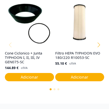
Cone Ciclonico + Junta
Filtro HEPA TYPHOON EVO
Co
TYPHOON I, II, III, IV
180/220 R10053-SC
R
GEN075-SC
55.10
€
4
c/IVA
144.89
€
c/IVA
Adicionar
Adicionar