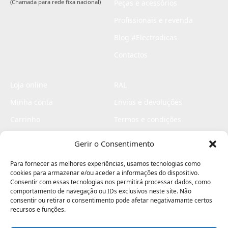
(Chamada para rede fixa nacional)
Peças e acessórios
Profissionais e revenda
Blog #Electrodicas
Contactos
Loja online
RAL
Minha conta
Envios e devoluções
Carrinho
Termos e condições
Checkout
Politica de privacidade
Gerir o Consentimento
Profissionais
Livro de reclamações
Para fornecer as melhores experiências, usamos tecnologias como
Livro de elogios
cookies para armazenar e/ou aceder a informações do dispositivo.
Consentir com essas tecnologias nos permitirá processar dados, como
comportamento de navegação ou IDs exclusivos neste site. Não
consentir ou retirar o consentimento pode afetar negativamante certos
recursos e funções.