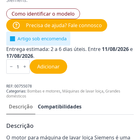
Siemens.
Como identificar o modelo
Precisa de ajuda? Fale connosco
Artigo sob encomenda
Entrega estimada: 2 a 6 dias úteis. Entre
11/08/2026
e
17/08/2026
.
Quantidade
de
Adicionar
Motor
para
Máquina
de
REF:
00755078
Lavar
Categorias:
Bombas e motores
,
Máquinas de lavar loiça
,
Grandes
Loiça
domésticos
Siemens
00755078
Descrição
Compatibilidades
Descrição
O motor para máquina de lavar loiça Siemens é uma