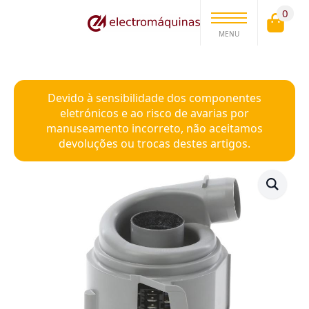
0
MENU
Devido à sensibilidade dos componentes
eletrónicos e ao risco de avarias por
manuseamento incorreto, não aceitamos
devoluções ou trocas destes artigos.