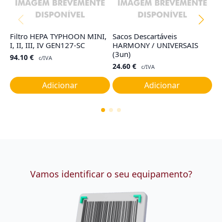
Filtro HEPA TYPHOON MINI,
Sacos Descartáveis
Ju
I, II, III, IV GEN127-SC
HARMONY / UNIVERSAIS
C
(3un)
94.10
€
7
c/IVA
24.60
€
c/IVA
Adicionar
Adicionar
Vamos identificar o seu equipamento?