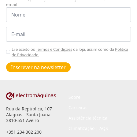
email.
Nome
*
Email
*
Aceitar
Li e aceito os
Termos e Condições
da loja, assim como da
Política
de Privacidade.
Poiticas
de
Inscrever na newsletter
privacidade
*
Sobre
Carreiras
Rua da República, 107
Alagoas - Santa Joana
Assistência técnica
3810-551 Aveiro
Climatização | AQS
+351 234 302 200