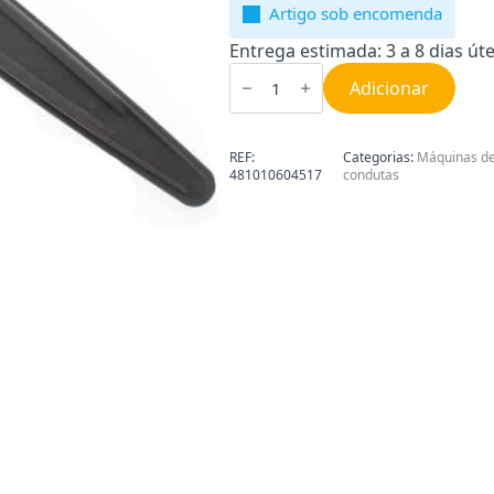
Artigo sob encomenda
Entrega estimada: 3 a 8 dias úte
Quantidade
de
Adicionar
Braço
Máquina
de
Lavar
REF:
Categorias:
Máquinas de 
Loiça
481010604517
condutas
Whirlpool
481010604517