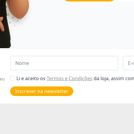
Nome
Emai
*
*
Aceitar
Li e aceito os
Termos e Condições
da loja, assim c
seu
Poiticas
de
Inscrever na newsletter
privacidade
*