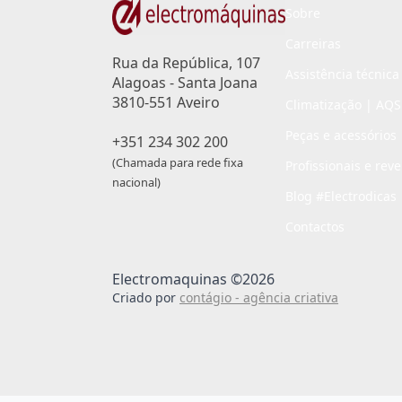
Sobre
Carreiras
Rua da República, 107
Assistência técnica
Alagoas - Santa Joana
3810-551 Aveiro
Climatização | AQS
Peças e acessórios
+351 234 302 200
(Chamada para rede fixa
Profissionais e rev
nacional)
Blog #Electrodicas
Contactos
Electromaquinas ©2026
Criado por
contágio - agência criativa