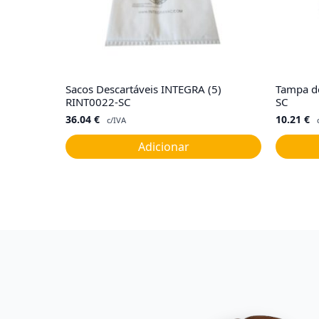
Sacos Descartáveis INTEGRA (5)
Tampa de
RINT0022-SC
SC
36.04
€
10.21
€
c/IVA
Adicionar