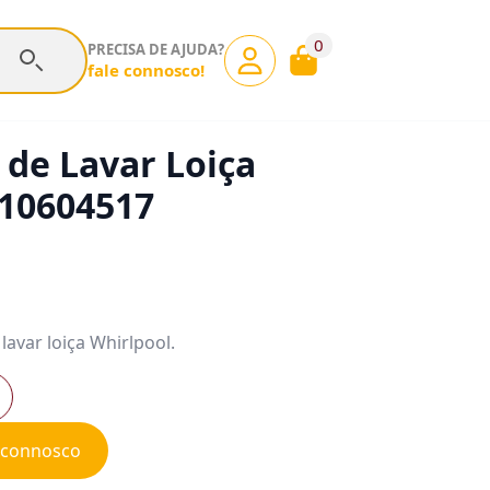
0
PRECISA DE AJUDA?
fale connosco!
de Lavar Loiça
010604517
lavar loiça Whirlpool.
e connosco