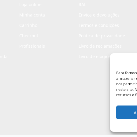
Loja online
RAL
Minha conta
Envios e devoluções
Carrinho
Termos e condições
Checkout
Politica de privacidade
Profissionais
Livro de reclamações
enda
Livro de elogios
Para fornec
armazenar e
nos permiti
neste site.
recursos e 
A