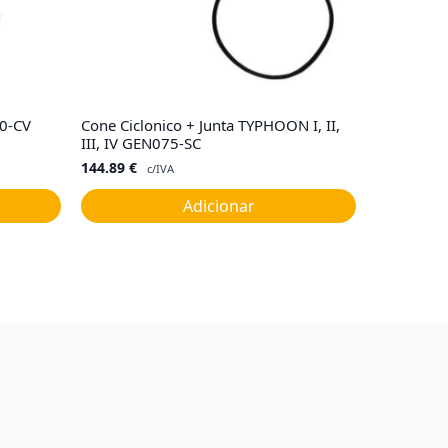
40-CV
Cone Ciclonico + Junta TYPHOON I, II,
III, IV GEN075-SC
144.89
€
c/IVA
Adicionar