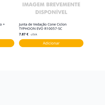
o +
Junta de Vedação Cone Ciclon
TYPHOON EVO R10057-SC
7.87
€
c/IVA
Adicionar