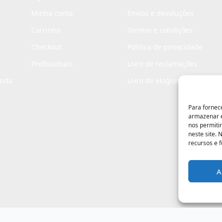
Minha conta
Envios e devoluções
Carrinho
Termos e condições
Checkout
Politica de privacidade
Profissionais
Livro de reclamações
enda
Livro de elogios
Para fornec
armazenar e
nos permiti
neste site.
recursos e 
A