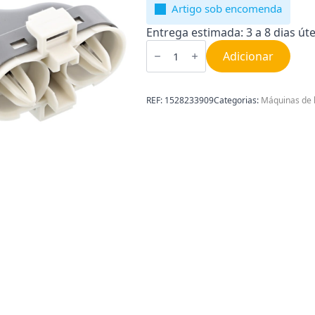
Artigo sob encomenda
Entrega estimada: 3 a 8 dias úte
Quantidade
de
Adicionar
Conduta
para
máquina
de
REF:
1528233909
Categorias:
Máquinas de l
lavar
loiça
AEG
1528233909