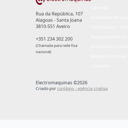
Carreiras
Rua da República, 107
Assistência técnica
Alagoas - Santa Joana
3810-551 Aveiro
Climatização | AQS
Peças e acessórios
+351 234 302 200
(Chamada para rede fixa
Profissionais e rev
nacional)
Blog #Electrodicas
Contactos
Electromaquinas ©2026
Criado por
contágio - agência criativa
Passo