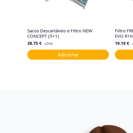
Sacos Descartáveis e Filtro NEW
Filtro F
CONCEPT (5+1)
EVO R10
38.75
€
19.19
€
c/IVA
Adicionar