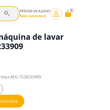
0
PRECISA DE AJUDA?
fale connosco!
máquina de lavar
233909
 loiça AEG 1528233909
e connosco