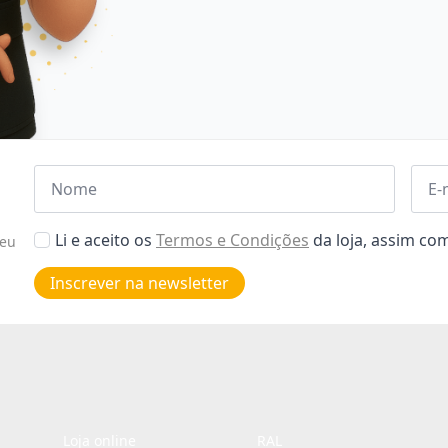
Nome
Emai
*
*
Aceitar
Li e aceito os
Termos e Condições
da loja, assim c
seu
Poiticas
de
Inscrever na newsletter
privacidade
*
Loja online
RAL