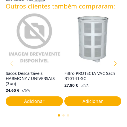
Outros clientes também compraram:
Sacos Descartáveis
Filtro PROTECTA VAC Sach
F
HARMONY / UNIVERSAIS
R10141-SC
R
(3un)
27.80
€
2
c/IVA
24.60
€
c/IVA
Adicionar
Adicionar