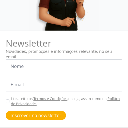
Newsletter
Novidades, promoções e informações relevante, no seu
email.
Nome
*
Email
*
Aceitar
Li e aceito os
Termos e Condições
da loja, assim como da
Política
de Privacidade.
Poiticas
de
Inscrever na newsletter
privacidade
*