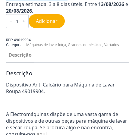
Entrega estimada: 3 a 8 dias úteis. Entre
13/08/2026
e
20/08/2026
.
Quantidade
de
Adicionar
Dispositivo
Anti
Calcário
para
REF:
49019904
Máquina
Categorias:
Máquinas de lavar loiça
,
Grandes domésticos
,
Variados
de
Lavar
Descrição
Roupa
49019904
Descrição
Dispositivo Anti Calcário para Máquina de Lavar
Roupa 49019904.
A Electromáquinas dispõe de uma vasta gama de
dispositivos e de outras peças para máquina de lavar
e secar roupa. Se procura algo e não encontra,
consulte-nos
aqui
.