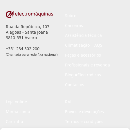
Sobre
Carreiras
Rua da República, 107
Alagoas - Santa Joana
Assistência técnica
3810-551 Aveiro
Climatização | AQS
+351 234 302 200
(Chamada para rede fixa nacional)
Peças e acessórios
Profissionais e revenda
Blog #Electrodicas
Contactos
Loja online
RAL
Minha conta
Envios e devoluções
Carrinho
Termos e condições