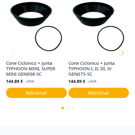
Cone Ciclonico + Junta
Cone Ciclonico + Junta
F
TYPHOON MINI, SUPER
TYPHOON I, II, III, IV
I,
MINI GEN008-SC
GEN075-SC
9
144.89
€
144.89
€
c/IVA
c/IVA
Adicionar
Adicionar