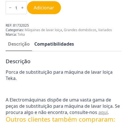
Quantidade
de
Adicionar
Porca
Máquina
de
Lavar
REF:
81732025
Loiça
Categorias:
Máquinas de lavar loiça
,
Grandes domésticos
,
Variados
Teka
Marca:
Teka
81732025
Descrição
Compatibilidades
Descrição
Porca de substituição para máquina de lavar loiça
Teka.
A Electromáquinas dispõe de uma vasta gama de
peças de substituição para máquina de lavar loiça. Se
procura algo e não encontra, consulte-nos
aqui
.
Outros clientes também compraram: