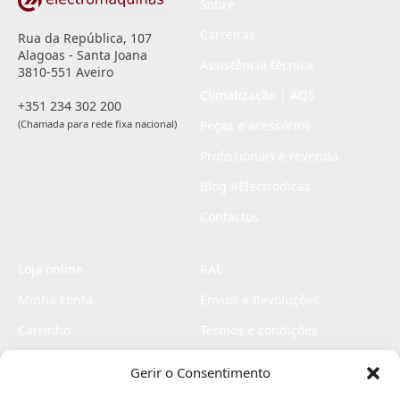
Sobre
Carreiras
Rua da República, 107
Alagoas - Santa Joana
Assistência técnica
3810-551 Aveiro
Climatização | AQS
+351 234 302 200
(Chamada para rede fixa nacional)
Peças e acessórios
Profissionais e revenda
Blog #Electrodicas
Contactos
Loja online
RAL
Minha conta
Envios e devoluções
Carrinho
Termos e condições
Checkout
Politica de privacidade
Gerir o Consentimento
Profissionais
Livro de reclamações