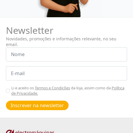
Newsletter
Novidades, promoções e informações relevante, no seu
email.
Nome
*
Email
*
Aceitar
Li e aceito os
Termos e Condições
da loja, assim como da
Política
de Privacidade.
Poiticas
de
Inscrever na newsletter
privacidade
*