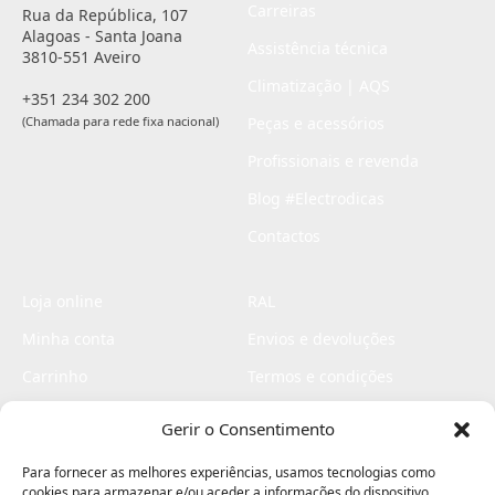
Carreiras
Rua da República, 107
Alagoas - Santa Joana
Assistência técnica
3810-551 Aveiro
Climatização | AQS
+351 234 302 200
(Chamada para rede fixa nacional)
Peças e acessórios
Profissionais e revenda
Blog #Electrodicas
Contactos
Loja online
RAL
Minha conta
Envios e devoluções
Carrinho
Termos e condições
Checkout
Politica de privacidade
Gerir o Consentimento
Profissionais
Livro de reclamações
Para fornecer as melhores experiências, usamos tecnologias como
Livro de elogios
cookies para armazenar e/ou aceder a informações do dispositivo.