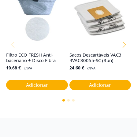
Filtro ECO FRESH Anti-
Sacos Descartáveis VAC3
Sa
baceriano + Disco Fibra
RVAC30055-SC (3un)
H
(3
19.68
€
24.60
€
c/IVA
c/IVA
2
Adicionar
Adicionar