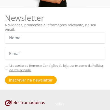
Newsletter
Novidades, promoções e informações relevante, no seu
email.
Nome
*
Email
*
Aceitar
Li e aceito os
Termos e Condições
da loja, assim como da
Política
de Privacidade.
Poiticas
de
Inscrever na newsletter
privacidade
*
Sobre