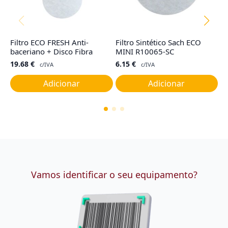
Filtro ECO FRESH Anti-
Filtro Sintético Sach ECO
Fi
baceriano + Disco Fibra
MINI R10065-SC
T
19.68
€
6.15
€
1
c/IVA
c/IVA
Adicionar
Adicionar
Vamos identificar o seu equipamento?