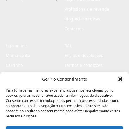
Profissionais e revenda
Blog #Electrodicas
Contactos
Loja online
RAL
Minha conta
Envios e devoluções
Carrinho
Termos e condições
Checkout
Politica de privacidade
Gerir o Consentimento
Profissionais
Livro de reclamações
Para fornecer as melhores experiências, usamos tecnologias como
Livro de elogios
cookies para armazenar e/ou aceder a informações do dispositivo.
Consentir com essas tecnologias nos permitirá processar dados, como
comportamento de navegação ou IDs exclusivos neste site. Não
consentir ou retirar o consentimento pode afetar negativamante certos
recursos e funções.