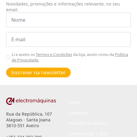
Novidades, promoções e informações relevante, no seu
email.
Nome
*
Email
*
Aceitar
Li e aceito os
Termos e Condições
da loja, assim como da
Política
de Privacidade.
Poiticas
de
Inscrever na newsletter
privacidade
*
Sobre
Carreiras
Rua da República, 107
Alagoas - Santa Joana
Assistência técnica
3810-551 Aveiro
Climatização | AQS