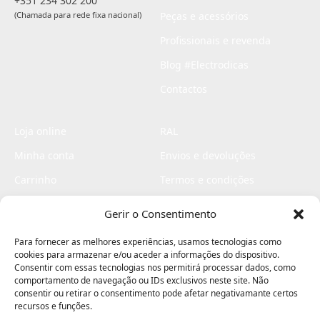
+351 234 302 200
(Chamada para rede fixa nacional)
Peças e acessórios
Profissionais e revenda
Blog #Electrodicas
Contactos
Loja online
RAL
Minha conta
Envios e devoluções
Carrinho
Termos e condições
Checkout
Politica de privacidade
Gerir o Consentimento
Profissionais
Livro de reclamações
Para fornecer as melhores experiências, usamos tecnologias como
Livro de elogios
cookies para armazenar e/ou aceder a informações do dispositivo.
Consentir com essas tecnologias nos permitirá processar dados, como
comportamento de navegação ou IDs exclusivos neste site. Não
consentir ou retirar o consentimento pode afetar negativamante certos
recursos e funções.