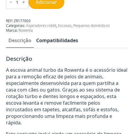
de
Adicionar
Escova
Animal
Turbo
e
REF:
ZR177003
Acessório
Categorias:
Aspiradores robôt
,
Escovas
,
Pequenos domésticos
de
Marca:
Rowenta
Limpeza
ZR177003
Descrição
Compatibilidades
Descrição
A escova animal turbo da Rowenta é o acessório ideal
para a remoção eficaz de pelos de animais,
especialmente desenvolvida para quem partilha a
casa com cães ou gatos. Graças ao seu sistema de
rotação turbo e dentes longos e espaçados, esta
escova levanta e remove facilmente pelos
incrustados em tapetes, alcatifas, sofás e estofos,
proporcionando uma limpeza mais profunda e
rápida.