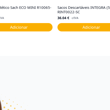
intético Sach ECO MINI R10065-
Sacos Descartáveis INTEGRA (5
RINT0022-SC
36.04
€
IVA
c/IVA
Adicionar
Adicionar