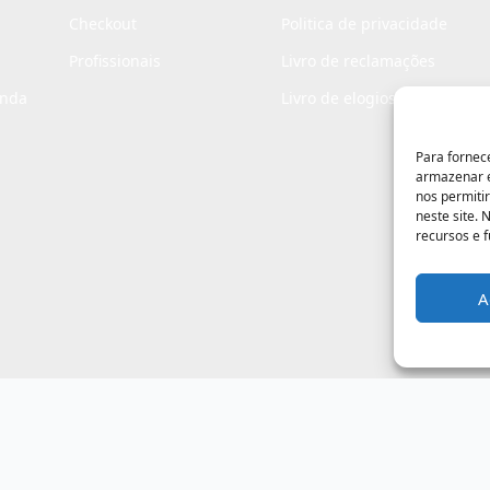
Checkout
Politica de privacidade
Profissionais
Livro de reclamações
enda
Livro de elogios
Para fornec
armazenar e
nos permiti
neste site.
recursos e 
A