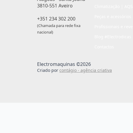
3810-551 Aveiro
Climatização | AQS
Peças e acessórios
+351 234 302 200
(Chamada para rede fixa
Profissionais e rev
nacional)
Blog #Electrodicas
Contactos
Electromaquinas ©2026
Criado por
contágio - agência criativa
Passo
de
,