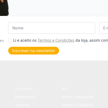
Nome
Emai
*
*
Aceitar
Li e aceito os
Termos e Condições
da loja, assim c
seu
Poiticas
de
Inscrever na newsletter
privacidade
*
Loja online
RAL
Minha conta
Envios e devoluções
Carrinho
Termos e condições