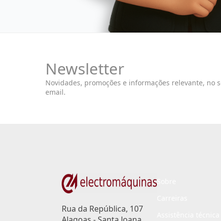
Newsletter
Novidades, promoções e informações relevante, no 
email.
Sobre
Carreiras
Rua da República, 107
Assistência técnica
Alagoas - Santa Joana