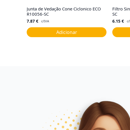
Junta de Vedação Cone Ciclonico ECO
Filtro S
R10056-SC
SC
7.87
€
6.15
€
c/IVA
c/
Adicionar