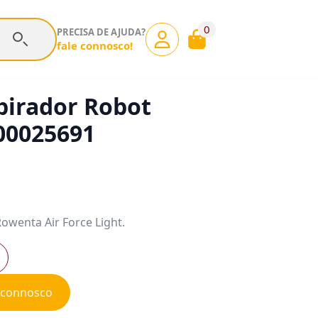
0
PRECISA DE AJUDA?
fale connosco!
pirador Robot
00025691
Rowenta Air Force Light.
e connosco