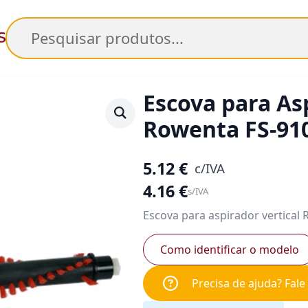
Pesquisar
Escova para As
Rowenta FS-91
5.12
€
c/IVA
4.16
€
s/IVA
Escova para aspirador vertical 
Como identificar o modelo
Precisa de ajuda? Fal