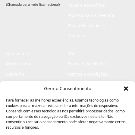
(Chamada para rede fixa nacional)
Peças e acessórios
Profissionais e revenda
Blog #Electrodicas
Contactos
Loja online
RAL
Minha conta
Envios e devoluções
Carrinho
Termos e condições
Checkout
Politica de privacidade
Gerir o Consentimento
Profissionais
Livro de reclamações
Para fornecer as melhores experiências, usamos tecnologias como
Livro de elogios
cookies para armazenar e/ou aceder a informações do dispositivo.
Consentir com essas tecnologias nos permitirá processar dados, como
comportamento de navegação ou IDs exclusivos neste site. Não
consentir ou retirar o consentimento pode afetar negativamante certos
recursos e funções.