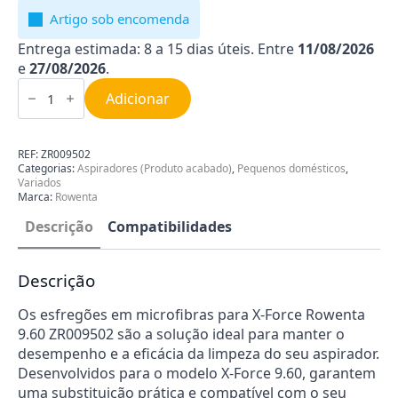
Artigo sob encomenda
Entrega estimada: 8 a 15 dias úteis. Entre
11/08/2026
e
27/08/2026
.
Quantidade
de
Adicionar
Esfregões
em
Microfibras
para
REF:
ZR009502
X-
Categorias:
Aspiradores (Produto acabado)
,
Pequenos domésticos
,
Force
Variados
Rowenta
Marca:
Rowenta
ZR009502
Descrição
Compatibilidades
Descrição
Os esfregões em microfibras para X-Force Rowenta
9.60 ZR009502 são a solução ideal para manter o
desempenho e a eficácia da limpeza do seu aspirador.
Desenvolvidos para o modelo X-Force 9.60, garantem
uma substituição prática e compatível com o seu