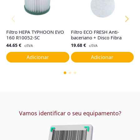
Filtro HEPA TYPHOON EVO
Filtro ECO FRESH Anti-
F
160 R10052-SC
baceriano + Disco Fibra
G
44.65
€
19.68
€
4
c/IVA
c/IVA
Adicionar
Adicionar
Vamos identificar o seu equipamento?