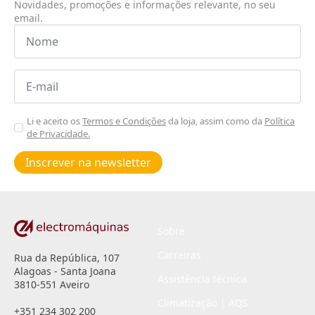
Novidades, promoções e informações relevante, no seu
email.
Nome
*
Email
*
Aceitar
Li e aceito os
Termos e Condições
da loja, assim como da
Política
de Privacidade.
Poiticas
de
Inscrever na newsletter
privacidade
*
Sobre
Carreiras
Rua da República, 107
Alagoas - Santa Joana
Assistência técnica
3810-551 Aveiro
Climatização | AQS
+351 234 302 200