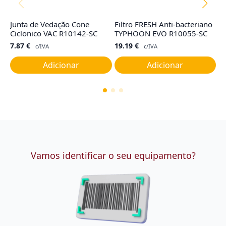
Junta de Vedação Cone
Filtro FRESH Anti-bacteriano
Sa
Ciclonico VAC R10142-SC
TYPHOON EVO R10055-SC
N
7.87
€
19.19
€
3
c/IVA
c/IVA
Adicionar
Adicionar
Vamos identificar o seu equipamento?