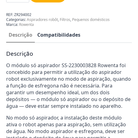
de
Alto
Desempenho
REF:
ZR294002
e
Categorias:
Aspiradores robôt
,
Filtros
,
Pequenos domésticos
Escova
Marca:
Rowenta
Lateral
ZR294002
Descrição
Compatibilidades
Descrição
O módulo só aspirador SS-2230003828 Rowenta foi
concebido para permitir a utilização do aspirador
robot exclusivamente no modo de aspiração, quando
a função de esfregona não é necessária. Para
garantir um desempenho ideal, um dos dois
depósitos — o módulo só aspirador ou o depósito de
água — deve estar sempre instalado no aparelho.
No modo só aspirador, a instalação deste módulo
ativa o robot apenas para aspiração, sem utilização
de água. No modo aspirador e esfregona, deve ser