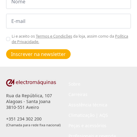
*
Email
*
Aceitar
Li e aceito os
Termos e Condições
da loja, assim como da
Política
de Privacidade.
Poiticas
de
Inscrever na newsletter
privacidade
*
Sobre
Carreiras
Rua da República, 107
Alagoas - Santa Joana
Assistência técnica
3810-551 Aveiro
Climatização | AQS
+351 234 302 200
(Chamada para rede fixa nacional)
Peças e acessórios
Profissionais e revenda