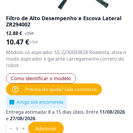
Filtro de Alto Desempenho e Escova Lateral
ZR294002
12.88
€
c/IVA
10.47
€
s/IVA
Módulo só aspirador SS-2230003828 Rowenta, ativa o
modo aspirador e garante carregamento correto do
robot.
Como identificar o modelo
Precisa de ajuda? Fale connosco
Artigo sob encomenda
Entrega estimada: 8 a 15 dias úteis. Entre
11/08/2026
e
27/08/2026
.
Quantidade
de
Adicionar
Filtro