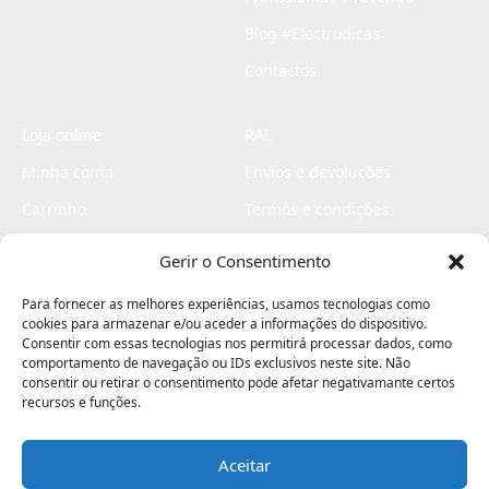
Blog #Electrodicas
Contactos
Loja online
RAL
Minha conta
Envios e devoluções
Carrinho
Termos e condições
Checkout
Politica de privacidade
Gerir o Consentimento
Profissionais
Livro de reclamações
Para fornecer as melhores experiências, usamos tecnologias como
Livro de elogios
cookies para armazenar e/ou aceder a informações do dispositivo.
Consentir com essas tecnologias nos permitirá processar dados, como
comportamento de navegação ou IDs exclusivos neste site. Não
consentir ou retirar o consentimento pode afetar negativamante certos
recursos e funções.
Aceitar