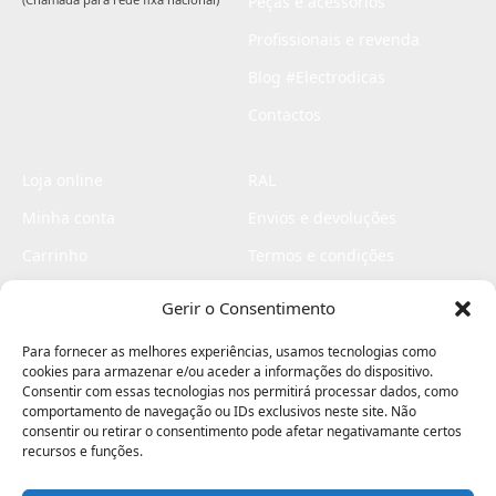
Peças e acessórios
Profissionais e revenda
Blog #Electrodicas
Contactos
Loja online
RAL
Minha conta
Envios e devoluções
Carrinho
Termos e condições
Checkout
Politica de privacidade
Gerir o Consentimento
Profissionais
Livro de reclamações
Para fornecer as melhores experiências, usamos tecnologias como
Livro de elogios
cookies para armazenar e/ou aceder a informações do dispositivo.
Consentir com essas tecnologias nos permitirá processar dados, como
comportamento de navegação ou IDs exclusivos neste site. Não
consentir ou retirar o consentimento pode afetar negativamante certos
recursos e funções.