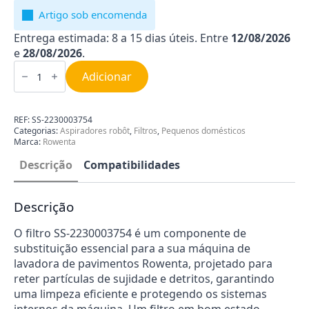
Artigo sob encomenda
Entrega estimada: 8 a 15 dias úteis. Entre
12/08/2026
e
28/08/2026
.
Quantidade
de
Adicionar
Filtro
Máquina
Lavadora
de
REF:
SS-2230003754
Pavimentos
Categorias:
Aspiradores robôt
,
Filtros
,
Pequenos domésticos
Rowenta
Marca:
Rowenta
SS-
2230003754
Descrição
Compatibilidades
Descrição
O filtro SS-2230003754 é um componente de
substituição essencial para a sua máquina de
lavadora de pavimentos Rowenta, projetado para
reter partículas de sujidade e detritos, garantindo
uma limpeza eficiente e protegendo os sistemas