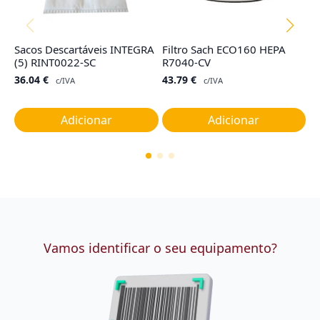
Sacos Descartáveis INTEGRA
Filtro Sach ECO160 HEPA
F
(5) RINT0022-SC
R7040-CV
M
36.04
€
43.79
€
8
c/IVA
c/IVA
Adicionar
Adicionar
Vamos identificar o seu equipamento?