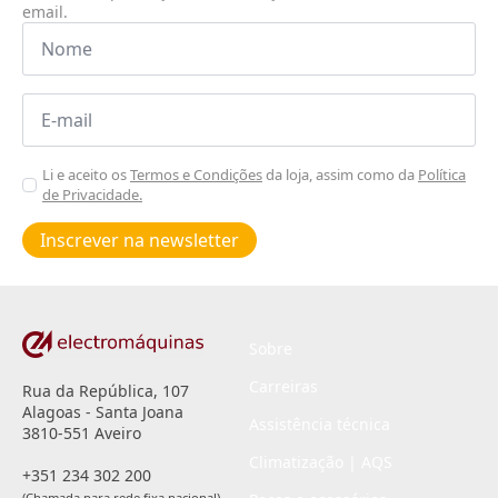
email.
Nome
*
Email
*
Aceitar
Li e aceito os
Termos e Condições
da loja, assim como da
Política
de Privacidade.
Poiticas
de
Inscrever na newsletter
privacidade
*
Sobre
Carreiras
Rua da República, 107
Alagoas - Santa Joana
Assistência técnica
3810-551 Aveiro
Climatização | AQS
+351 234 302 200
(Chamada para rede fixa nacional)