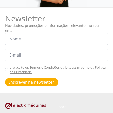
Newsletter
Novidades, promoções e informações relevante, no seu
email.
Nome
*
Email
*
Aceitar
Li e aceito os
Termos e Condições
da loja, assim como da
Política
de Privacidade.
Poiticas
de
Inscrever na newsletter
privacidade
*
Sobre