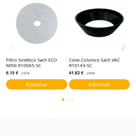
Filtro Sintético Sach ECO
Cone Ciclonico Sach VAC
Ju
MINI R10065-SC
R10143-SC
C
6.15
€
41.82
€
7
c/IVA
c/IVA
Adicionar
Adicionar