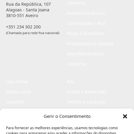
Carreiras
Rua da República, 107
Alagoas - Santa Joana
Assistência técnica
3810-551 Aveiro
Climatização | AQS
+351 234 302 200
(Chamada para rede fixa nacional)
Peças e acessórios
Profissionais e revenda
Blog #Electrodicas
Contactos
Loja online
RAL
Minha conta
Envios e devoluções
Carrinho
Termos e condições
Checkout
Politica de privacidade
Gerir o Consentimento
Profissionais
Livro de reclamações
Para fornecer as melhores experiências, usamos tecnologias como
Livro de elogios
cookies para armazenar e/ou aceder a informações do dispositivo.