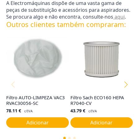
A Electromáquinas dispõe de uma vasta gama de
peças de substituição e acessórios para aspiradores.
Se procura algo e não encontra, consulte-nos
aqui
.
Outros clientes também compraram:
Filtro AUTO-LIMPEZA VAC3
Filtro Sach ECO160 HEPA
Ta
RVAC30056-SC
R7040-CV
G
78.11
€
43.79
€
1
c/IVA
c/IVA
Adicionar
Adicionar