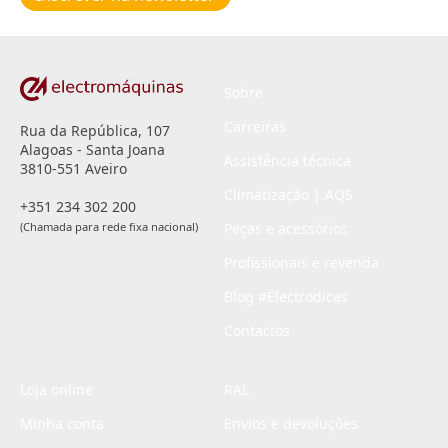
privacidade
*
Sobre
Carreiras
Rua da República, 107
Alagoas - Santa Joana
Assistência técnica
3810-551 Aveiro
Climatização | AQS
+351 234 302 200
(Chamada para rede fixa nacional)
Peças e acessórios
Profissionais e revenda
Blog #Electrodicas
Contactos
Loja online
RAL
Minha conta
Envios e devoluções