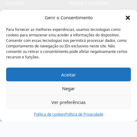
Carrinho
Termos e condições
Checkout
Politica de privacidade
Gerir o Consentimento
Profissionais
Livro de reclamações
Para fornecer as melhores experiências, usamos tecnologias como
Livro de elogios
cookies para armazenar e/ou aceder a informações do dispositivo.
Consentir com essas tecnologias nos permitirá processar dados, como
comportamento de navegação ou IDs exclusivos neste site. Não
consentir ou retirar o consentimento pode afetar negativamante certos
recursos e funções.
Aceitar
Electromaquinas ©2026
Criado por
contágio - agência criativa
Negar
Ver preferências
Procurar
Política de cookies
Assistência
Política de Privacidade
Ajuda
Minha Conta
Passo
de