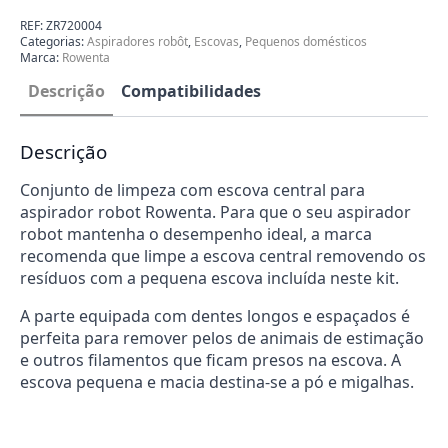
de
Aspirador
REF:
ZR720004
Robot
Categorias:
Aspiradores robôt
,
Escovas
,
Pequenos domésticos
Rowenta
Marca:
Rowenta
ZR720004
Descrição
Compatibilidades
Descrição
Conjunto de limpeza com escova central para
aspirador robot Rowenta. Para que o seu aspirador
robot mantenha o desempenho ideal, a marca
recomenda que limpe a escova central removendo os
resíduos com a pequena escova incluída neste kit.
A parte equipada com dentes longos e espaçados é
perfeita para remover pelos de animais de estimação
e outros filamentos que ficam presos na escova. A
escova pequena e macia destina-se a pó e migalhas.