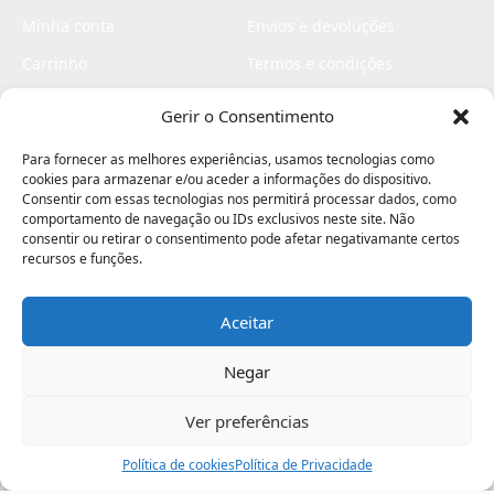
Minha conta
Envios e devoluções
Carrinho
Termos e condições
Checkout
Politica de privacidade
Gerir o Consentimento
Profissionais
Livro de reclamações
Para fornecer as melhores experiências, usamos tecnologias como
Livro de elogios
cookies para armazenar e/ou aceder a informações do dispositivo.
Consentir com essas tecnologias nos permitirá processar dados, como
comportamento de navegação ou IDs exclusivos neste site. Não
consentir ou retirar o consentimento pode afetar negativamante certos
recursos e funções.
Aceitar
Electromaquinas ©2026
Criado por
contágio - agência criativa
Negar
Ver preferências
Procurar
Política de cookies
Assistência
Política de Privacidade
Ajuda
Minha Conta