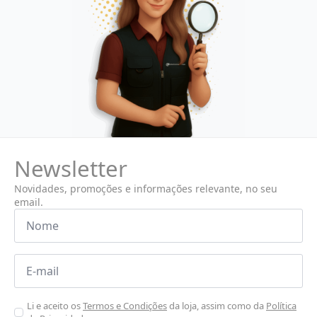
Newsletter
Novidades, promoções e informações relevante, no seu
email.
Nome
*
Email
*
Aceitar
Li e aceito os
Termos e Condições
da loja, assim como da
Política