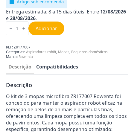
Artigo sob encomenda
Entrega estimada: 8 a 15 dias úteis. Entre
12/08/2026
e
28/08/2026
.
Quantidade
de
Adicionar
Kit
Mopas
Microfibras
para
REF:
ZR177007
Aspirador
Categorias:
Aspiradores robôt
,
Mopas
,
Pequenos domésticos
Rowenta
Marca:
Rowenta
ZR177007
Descrição
Compatibilidades
Descrição
O kit de 3 mopas microfibra ZR177007 Rowenta foi
concebido para manter o aspirador robot eficaz na
remoção de pelos de animais e partículas finas,
oferecendo uma limpeza completa em todos os tipos
de pavimentos. Cada mopa possui uma função
específica, garantindo desempenho otimizado: