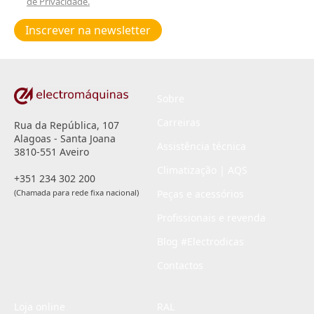
de Privacidade.
Poiticas
de
Inscrever na newsletter
privacidade
*
Sobre
Carreiras
Rua da República, 107
Alagoas - Santa Joana
Assistência técnica
3810-551 Aveiro
Climatização | AQS
+351 234 302 200
(Chamada para rede fixa nacional)
Peças e acessórios
Profissionais e revenda
Blog #Electrodicas
Contactos
Loja online
RAL