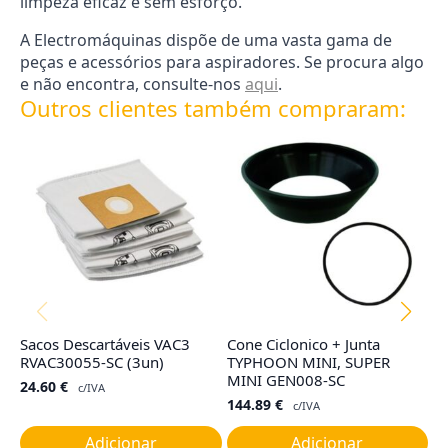
limpeza eficaz e sem esforço.
A Electromáquinas dispõe de uma vasta gama de
peças e acessórios para aspiradores. Se procura algo
e não encontra, consulte-nos
aqui
.
Outros clientes também compraram:
Sacos Descartáveis VAC3
Cone Ciclonico + Junta
Fi
RVAC30055-SC (3un)
TYPHOON MINI, SUPER
R
MINI GEN008-SC
24.60
€
4
c/IVA
144.89
€
c/IVA
Adicionar
Adicionar