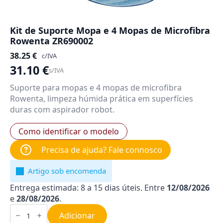
Kit de Suporte Mopa e 4 Mopas de Microfibra
Rowenta ZR690002
38.25
€
c/IVA
31.10
€
s/IVA
Suporte para mopas e 4 mopas de microfibra
Rowenta, limpeza húmida prática em superfícies
duras com aspirador robot.
Como identificar o modelo
Precisa de ajuda? Fale connosco
Artigo sob encomenda
Entrega estimada: 8 a 15 dias úteis. Entre
12/08/2026
e
28/08/2026
.
Quantidade
de
Adicionar
Kit