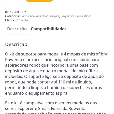
de
Suporte
Mopa
REF:
ZR690002
e
Categorias:
Aspiradores robôt
,
Mopas
,
Pequenos domésticos
4
Marca:
Rowenta
Mopas
de
Descrição
Compatibilidades
Microfibra
Rowenta
ZR690002
Descrição
O kit de suporte para mopa e 4 mopas de microfibra
Rowenta
é um acessório original concebido para
aspiradores robot que incorpora uma base com
depósito de água e quatro mopas de microfibra
incluídas. O suporte liga-se ao depósito de água do
robot, que pode conter até 110 ml de líquido,
permitindo a limpeza húmida de superfícies duras
enquanto o equipamento aspira.
Este kit é compatível com diversos modelos das
séries Explorer e Smart Force da Rowenta,