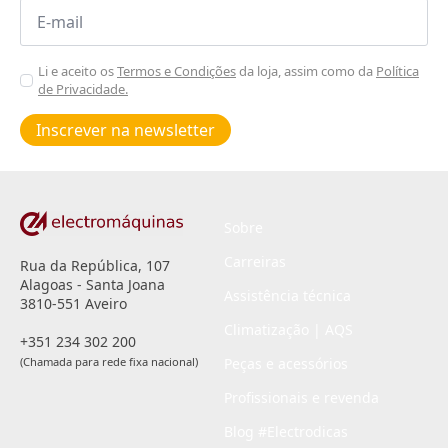
Email
*
Aceitar
Li e aceito os
Termos e Condições
da loja, assim como da
Política
de Privacidade.
Poiticas
de
Inscrever na newsletter
privacidade
*
Sobre
Carreiras
Rua da República, 107
Alagoas - Santa Joana
Assistência técnica
3810-551 Aveiro
Climatização | AQS
+351 234 302 200
(Chamada para rede fixa nacional)
Peças e acessórios
Profissionais e revenda
Blog #Electrodicas