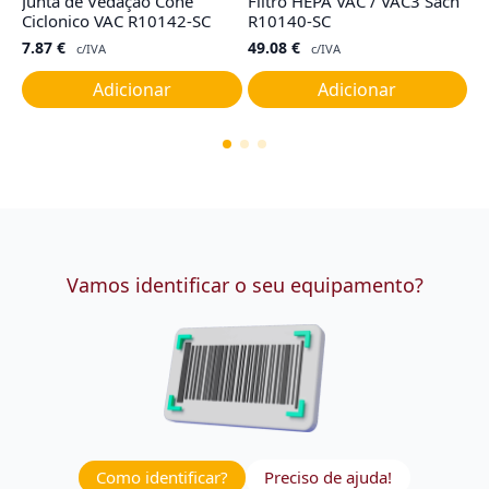
Junta de Vedação Cone
Filtro HEPA VAC / VAC3 Sach
F
Ciclonico VAC R10142-SC
R10140-SC
G
7.87
€
49.08
€
4
c/IVA
c/IVA
Adicionar
Adicionar
Vamos identificar o seu equipamento?
Como identificar?
Preciso de ajuda!