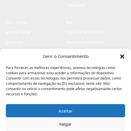
Contactos
Loja online
RAL
Minha conta
Envios e devoluções
Carrinho
Termos e condições
Checkout
Politica de privacidade
Gerir o Consentimento
Profissionais
Livro de reclamações
Para fornecer as melhores experiências, usamos tecnologias como
Livro de elogios
cookies para armazenar e/ou aceder a informações do dispositivo.
Consentir com essas tecnologias nos permitirá processar dados, como
comportamento de navegação ou IDs exclusivos neste site. Não
consentir ou retirar o consentimento pode afetar negativamante certos
recursos e funções.
Aceitar
Electromaquinas ©2026
Criado por
contágio - agência criativa
Negar