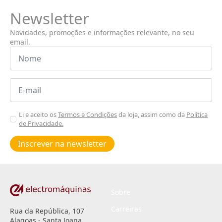
Newsletter
Novidades, promoções e informações relevante, no seu
email.
Nome
*
Email
*
Aceitar
Li e aceito os
Termos e Condições
da loja, assim como da
Política
de Privacidade.
Poiticas
de
Inscrever na newsletter
privacidade
*
Sobre
Carreiras
Rua da República, 107
Alagoas - Santa Joana