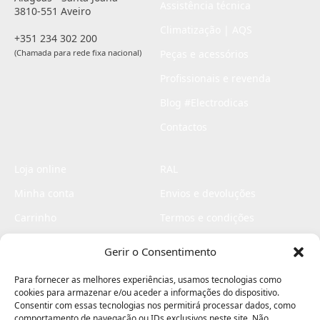
Assistência técnica
3810-551 Aveiro
Climatização | AQS
+351 234 302 200
(Chamada para rede fixa nacional)
Peças e acessórios
Profissionais e revenda
Blog #Electrodicas
Contactos
Loja online
RAL
Minha conta
Envios e devoluções
Carrinho
Termos e condições
Checkout
Politica de privacidade
Gerir o Consentimento
Profissionais
Livro de reclamações
Para fornecer as melhores experiências, usamos tecnologias como
Livro de elogios
cookies para armazenar e/ou aceder a informações do dispositivo.
Consentir com essas tecnologias nos permitirá processar dados, como
comportamento de navegação ou IDs exclusivos neste site. Não