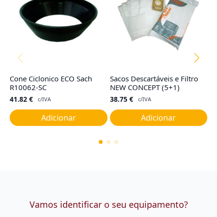
Cone Ciclonico ECO Sach
Sacos Descartáveis e Filtro
Co
R10062-SC
NEW CONCEPT (5+1)
R
41.82
€
38.75
€
4
c/IVA
c/IVA
Adicionar
Adicionar
Vamos identificar o seu equipamento?