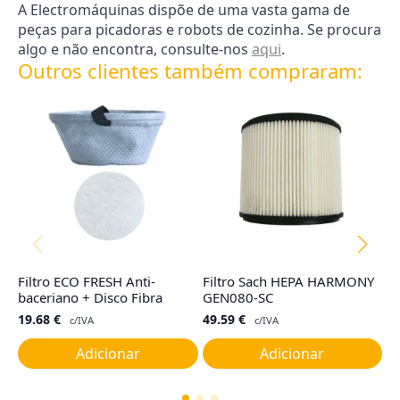
A Electromáquinas dispõe de uma vasta gama de
peças para picadoras e robots de cozinha. Se procura
algo e não encontra, consulte-nos
aqui
.
Outros clientes também compraram:
Filtro ECO FRESH Anti-
Filtro Sach HEPA HARMONY
Ju
baceriano + Disco Fibra
GEN080-SC
C
19.68
€
49.59
€
7
c/IVA
c/IVA
Adicionar
Adicionar