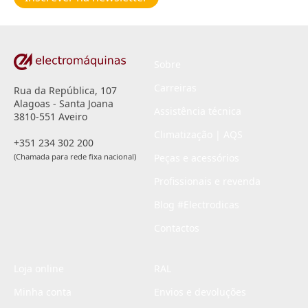
privacidade
*
Sobre
Carreiras
Rua da República, 107
Alagoas - Santa Joana
Assistência técnica
3810-551 Aveiro
Climatização | AQS
+351 234 302 200
(Chamada para rede fixa nacional)
Peças e acessórios
Profissionais e revenda
Blog #Electrodicas
Contactos
Loja online
RAL
Minha conta
Envios e devoluções