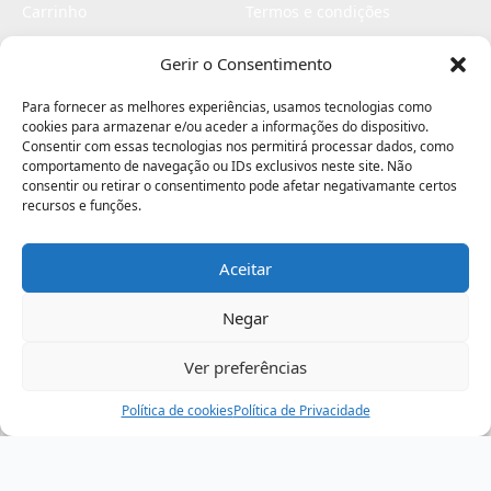
Carrinho
Termos e condições
Checkout
Politica de privacidade
Gerir o Consentimento
Profissionais
Livro de reclamações
Para fornecer as melhores experiências, usamos tecnologias como
Livro de elogios
cookies para armazenar e/ou aceder a informações do dispositivo.
Consentir com essas tecnologias nos permitirá processar dados, como
comportamento de navegação ou IDs exclusivos neste site. Não
consentir ou retirar o consentimento pode afetar negativamante certos
recursos e funções.
Aceitar
Electromaquinas ©2026
Criado por
contágio - agência criativa
Negar
Ver preferências
Procurar
Política de cookies
Assistência
Política de Privacidade
Ajuda
Minha Conta
Passo
de