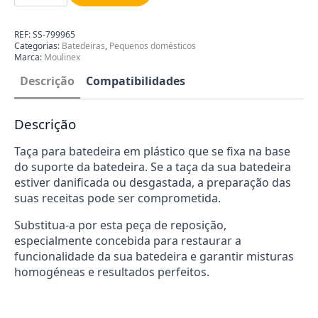
para
Batedeira
Moulinex
REF:
SS-799965
SS-
Categorias:
Batedeiras
,
Pequenos domésticos
799965
Marca:
Moulinex
Descrição
Compatibilidades
Descrição
Taça para batedeira em plástico que se fixa na base
do suporte da batedeira. Se a taça da sua batedeira
estiver danificada ou desgastada, a preparação das
suas receitas pode ser comprometida.
Substitua-a por esta peça de reposição,
especialmente concebida para restaurar a
funcionalidade da sua batedeira e garantir misturas
homogéneas e resultados perfeitos.