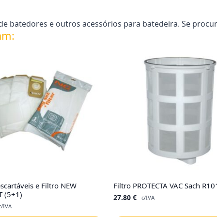
e batedores e outros acessórios para batedeira. Se procur
am:
scartáveis e Filtro NEW
Filtro PROTECTA VAC Sach R10
 (5+1)
27.80
€
c/IVA
c/IVA