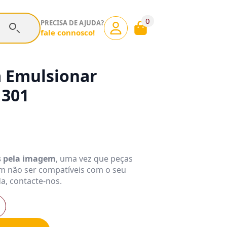
0
PRECISA DE AJUDA?
fale connosco!
a Emulsionar
1301
s pela imagem
, uma vez que peças
m não ser compatíveis com o seu
a, contacte-nos.