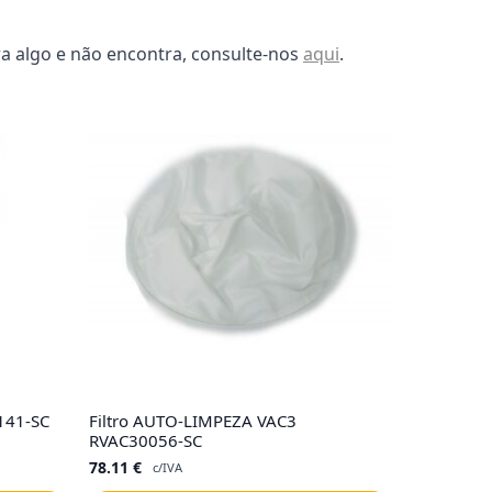
a algo e não encontra, consulte-nos
aqui
.
141-SC
Filtro AUTO-LIMPEZA VAC3
RVAC30056-SC
78.11
€
c/IVA