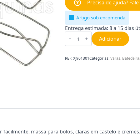
Precisa de ajuda? Fal
Artigo sob encomenda
Entrega estimada: 8 a 15 dias út
Quantidade
de
Adicionar
Batedores
para
Emulsionar
Moulinex
REF:
XJ901301
Categorias:
Varas
,
Batedeira
XJ901301
 facilmente, massa para bolos, claras em castelo e cremes