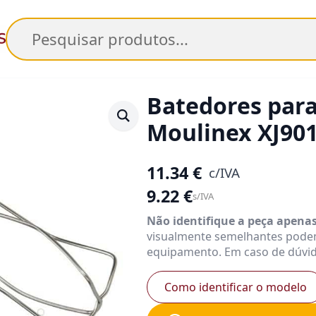
Pesquisar
Batedores par
Moulinex XJ90
11.34
€
c/IVA
9.22
€
s/IVA
Não identifique a peça apena
visualmente semelhantes pode
equipamento. Em caso de dúvid
Como identificar o modelo