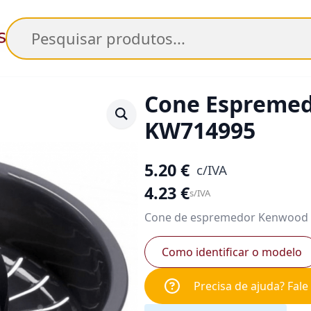
Pesquisar
Cone Espreme
KW714995
5.20
€
c/IVA
4.23
€
s/IVA
Cone de espremedor Kenwood
Como identificar o modelo
Precisa de ajuda? Fal