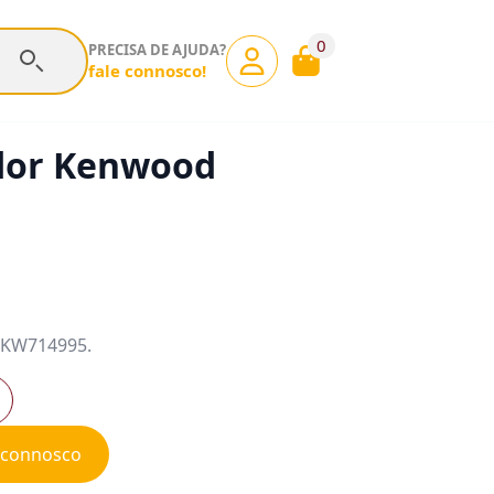
0
PRECISA DE AJUDA?
fale connosco!
dor Kenwood
 KW714995.
e connosco