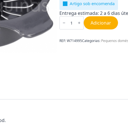
Artigo sob encomenda
Entrega estimada: 2 a 6 dias úte
Quantidade
de
Adicionar
Cone
Espremedor
Kenwood
KW714995
REF:
W714995
Categorias:
Pequenos domés
od.