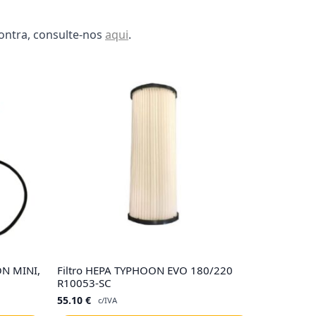
ontra, consulte-nos
aqui
.
ON MINI,
Filtro HEPA TYPHOON EVO 180/220
R10053-SC
55.10
€
c/IVA