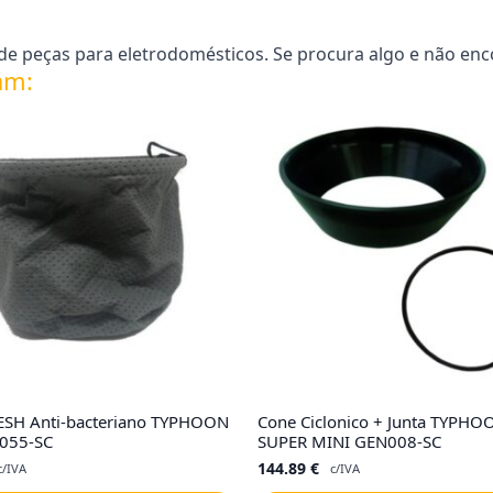
e peças para eletrodomésticos. Se procura algo e não enc
am:
RESH Anti-bacteriano TYPHOON
Cone Ciclonico + Junta TYPHO
055-SC
SUPER MINI GEN008-SC
144.89
€
c/IVA
c/IVA