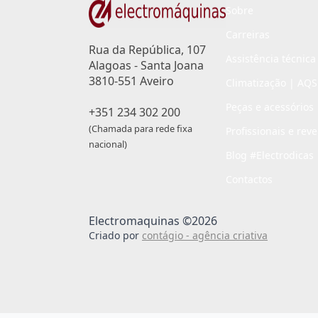
Sobre
Carreiras
Rua da República, 107
Assistência técnica
Alagoas - Santa Joana
3810-551 Aveiro
Climatização | AQS
Peças e acessórios
+351 234 302 200
(Chamada para rede fixa
Profissionais e rev
nacional)
Blog #Electrodicas
Contactos
Electromaquinas ©2026
Criado por
contágio - agência criativa