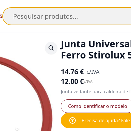
Pesquisar
Junta Universa
Ferro Stirolux
14.76
€
c/IVA
12.00
€
s/IVA
Junta vedante para caldeira de 
Como identificar o modelo
Precisa de ajuda? Fal