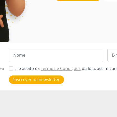
Nome
Emai
*
*
Aceitar
Li e aceito os
Termos e Condições
da loja, assim c
seu
Poiticas
de
Inscrever na newsletter
privacidade
*