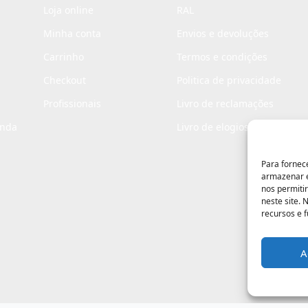
Loja online
RAL
Minha conta
Envios e devoluções
Carrinho
Termos e condições
Checkout
Politica de privacidade
Profissionais
Livro de reclamações
enda
Livro de elogios
Para fornec
armazenar e
nos permiti
neste site.
recursos e 
A