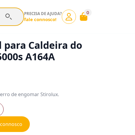
0
PRECISA DE AJUDA?
fale connosco!
l para Caldeira do
 5000s A164A
ferro de engomar Stirolux.
e connosco