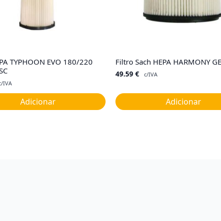
HEPA TYPHOON EVO 180/220
Filtro Sach HEPA HARMONY G
SC
49.59
€
c/IVA
c/IVA
Adicionar
Adicionar