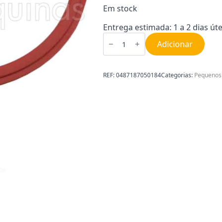
Em stock
Entrega estimada: 1 a 2 dias úte
Quantidade
de
Adicionar
Junta
Universal
para
Caldeira
REF:
0487187050184
Categorias:
Pequenos
do
Ferro
Stirolux
5000s
A164A