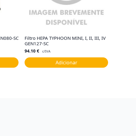
EN080-SC
Filtro HEPA TYPHOON MINI, I, II, III, IV
GEN127-SC
94.10
€
c/IVA
Adicionar