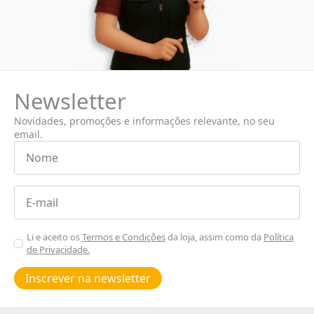
Newsletter
Novidades, promoções e informações relevante, no seu
email.
Nome
*
Email
*
Aceitar
Li e aceito os
Termos e Condições
da loja, assim como da
Política
de Privacidade.
Poiticas
de
Inscrever na newsletter
privacidade
*