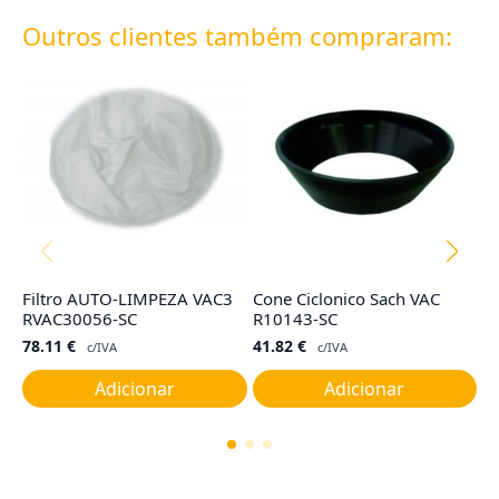
Outros clientes também compraram:
Filtro AUTO-LIMPEZA VAC3
Cone Ciclonico Sach VAC
F
RVAC30056-SC
R10143-SC
M
78.11
€
41.82
€
8
c/IVA
c/IVA
Adicionar
Adicionar