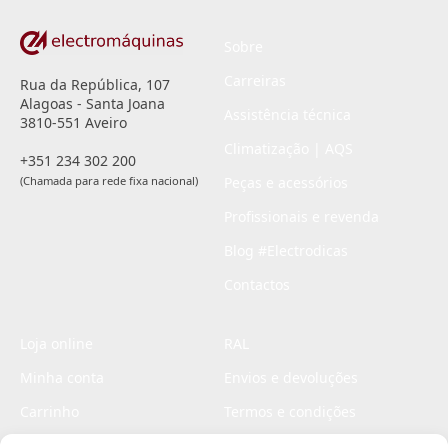
Sobre
Carreiras
Rua da República, 107
Alagoas - Santa Joana
Assistência técnica
3810-551 Aveiro
Climatização | AQS
+351 234 302 200
(Chamada para rede fixa nacional)
Peças e acessórios
Profissionais e revenda
Blog #Electrodicas
Contactos
Loja online
RAL
Minha conta
Envios e devoluções
Carrinho
Termos e condições
Checkout
Politica de privacidade