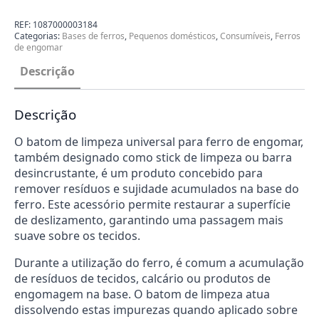
Base
de
Ferro
REF:
1087000003184
Engomar
Categorias:
Bases de ferros
,
Pequenos domésticos
,
Consumíveis
,
Ferros
Sciolino
de engomar
1087000003184
Descrição
Descrição
O batom de limpeza universal para ferro de engomar,
também designado como stick de limpeza ou barra
desincrustante, é um produto concebido para
remover resíduos e sujidade acumulados na base do
ferro. Este acessório permite restaurar a superfície
de deslizamento, garantindo uma passagem mais
suave sobre os tecidos.
Durante a utilização do ferro, é comum a acumulação
de resíduos de tecidos, calcário ou produtos de
engomagem na base. O batom de limpeza atua
dissolvendo estas impurezas quando aplicado sobre