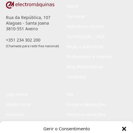
Sobre
Carreiras
Rua da República, 107
Alagoas - Santa Joana
Assistência técnica
3810-551 Aveiro
Climatização | AQS
+351 234 302 200
(Chamada para rede fixa nacional)
Peças e acessórios
Profissionais e revenda
Blog #Electrodicas
Contactos
Loja online
RAL
Minha conta
Envios e devoluções
Carrinho
Termos e condições
Checkout
Politica de privacidade
Gerir o Consentimento