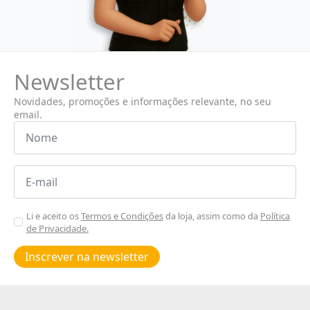
Newsletter
Novidades, promoções e informações relevante, no seu
email.
Nome
*
Email
*
Aceitar
Li e aceito os
Termos e Condições
da loja, assim como da
Política
de Privacidade.
Poiticas
de
Inscrever na newsletter
privacidade
*