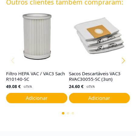
Outros clientes também compraram:
Filtro HEPA VAC / VAC3 Sach
Sacos Descartáveis VAC3
Ju
R10140-SC
RVAC30055-SC (3un)
C
49.08
€
24.60
€
7
c/IVA
c/IVA
Adicionar
Adicionar