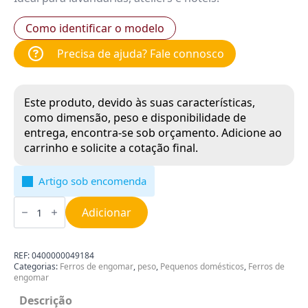
Como identificar o modelo
Precisa de ajuda? Fale connosco
Este produto, devido às suas características,
como dimensão, peso e disponibilidade de
entrega, encontra-se sob orçamento. Adicione ao
carrinho e solicite a cotação final.
Artigo sob encomenda
Quantidade
de
Adicionar
Ferro
de
Engomar
Profissional
REF:
0400000049184
Tipostir
Categorias:
Ferros de engomar
,
peso
,
Pequenos domésticos
,
Ferros de
Automático
engomar
com
Rodas
Descrição
Stirolux