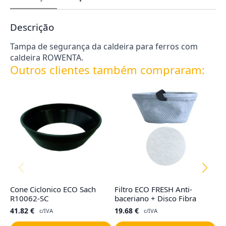
Descrição
Tampa de segurança da caldeira para ferros com
caldeira ROWENTA.
Outros clientes também compraram:
Cone Ciclonico ECO Sach
Filtro ECO FRESH Anti-
Fi
R10062-SC
baceriano + Disco Fibra
M
41.82
€
19.68
€
6
c/IVA
c/IVA