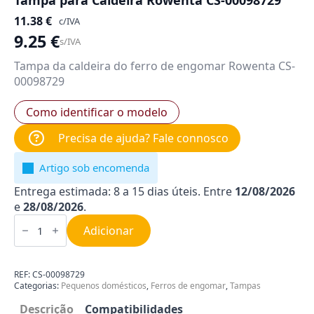
Tampa para Caldeira Rowenta CS-00098729
11.38
€
c/IVA
9.25
€
s/IVA
Tampa da caldeira do ferro de engomar Rowenta CS-
00098729
Como identificar o modelo
Precisa de ajuda? Fale connosco
Artigo sob encomenda
Entrega estimada: 8 a 15 dias úteis. Entre
12/08/2026
e
28/08/2026
.
Quantidade
de
Adicionar
Tampa
para
Caldeira
Rowenta
REF:
CS-00098729
CS-
Categorias:
Pequenos domésticos
,
Ferros de engomar
,
Tampas
00098729
Descrição
Compatibilidades