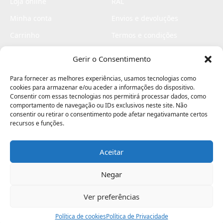
Loja online
RAL
Minha conta
Envios e devoluções
Carrinho
Termos e condições
Checkout
Politica de privacidade
Gerir o Consentimento
Profissionais
Livro de reclamações
Para fornecer as melhores experiências, usamos tecnologias como
Livro de elogios
cookies para armazenar e/ou aceder a informações do dispositivo.
Consentir com essas tecnologias nos permitirá processar dados, como
comportamento de navegação ou IDs exclusivos neste site. Não
consentir ou retirar o consentimento pode afetar negativamante certos
recursos e funções.
Aceitar
Electromaquinas ©2026
Criado por
contágio - agência criativa
Negar
Ver preferências
Procurar
Política de cookies
Assistência
Política de Privacidade
Ajuda
Minha Conta