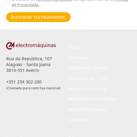
de Privacidade.
Poiticas
de
Inscrever na newsletter
privacidade
*
Sobre
Carreiras
Rua da República, 107
Alagoas - Santa Joana
Assistência técnica
3810-551 Aveiro
Climatização | AQS
+351 234 302 200
(Chamada para rede fixa nacional)
Peças e acessórios
Profissionais e revenda
Blog #Electrodicas
Contactos