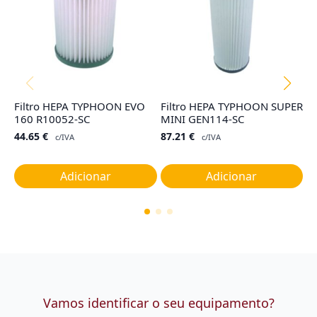
Filtro HEPA TYPHOON EVO
Filtro HEPA TYPHOON SUPER
F
160 R10052-SC
MINI GEN114-SC
I,
44.65
€
87.21
€
9
c/IVA
c/IVA
Adicionar
Adicionar
Vamos identificar o seu equipamento?