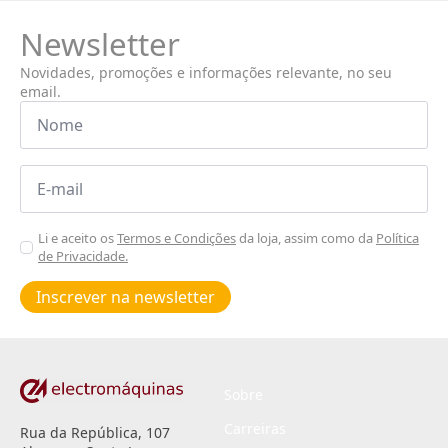
Newsletter
Novidades, promoções e informações relevante, no seu
email.
Nome
*
Email
*
Aceitar
Li e aceito os
Termos e Condições
da loja, assim como da
Política
de Privacidade.
Poiticas
de
Inscrever na newsletter
privacidade
*
Sobre
Carreiras
Rua da República, 107