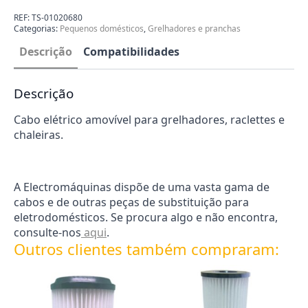
para
Grelhador
REF:
TS-01020680
|
Categorias:
Pequenos domésticos
,
Grelhadores e pranchas
Chaleira
TS-
Descrição
Compatibilidades
01020680
Descrição
Cabo elétrico amovível para grelhadores, raclettes e
chaleiras.
A Electromáquinas dispõe de uma vasta gama de
cabos e de outras peças de substituição para
eletrodomésticos. Se procura algo e não encontra,
consulte-nos
aqui
.
Outros clientes também compraram: