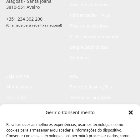
Alagoas - Santa Joana
Assistência técnica
3810-551 Aveiro
Climatização | AQS
+351 234 302 200
(Chamada para rede fixa nacional)
Peças e acessórios
Profissionais e revenda
Blog #Electrodicas
Contactos
Loja online
RAL
Minha conta
Envios e devoluções
Carrinho
Termos e condições
Checkout
Politica de privacidade
Gerir o Consentimento
Profissionais
Livro de reclamações
Para fornecer as melhores experiências, usamos tecnologias como
Livro de elogios
cookies para armazenar e/ou aceder a informações do dispositivo.
Consentir com essas tecnologias nos permitirá processar dados, como