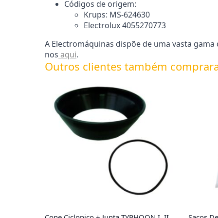
Códigos de origem:
Krups: MS-624630
Electrolux 4055270773
A Electromáquinas dispõe de uma vasta gama de
nos
aqui
.
Outros clientes também comprar
Cone Ciclonico + Junta TYPHOON I, II,
Sacos De