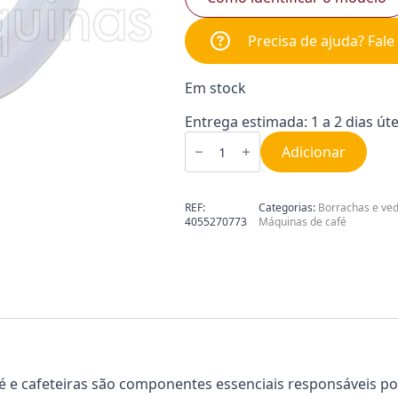
Precisa de ajuda? Fal
Em stock
Entrega estimada: 1 a 2 dias úte
Quantidade
de
Adicionar
Junta
para
Máquina
Café
REF:
Categorias:
Borrachas e ve
Krups
4055270773
Máquinas de café
|
Electrolux
4055270773
é e cafeteiras são componentes essenciais responsáveis p