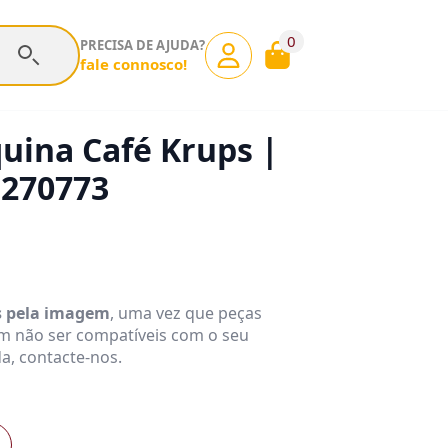
0
PRECISA DE AJUDA?
fale connosco!
uina Café Krups |
5270773
s pela imagem
, uma vez que peças
m não ser compatíveis com o seu
a, contacte-nos.