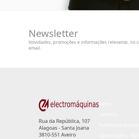
Newsletter
Novidades, promoções e informações relevante, no 
email.
Sobre
Carreiras
Rua da República, 107
Assistência técnica
Alagoas - Santa Joana
3810-551 Aveiro
Climatização | AQS