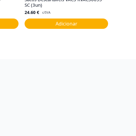
SC (3un)
24.60
€
c/IVA
Adicionar