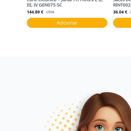
III, IV GEN075-SC
RINT002
144.89
€
36.04
€
c/IVA
Adicionar