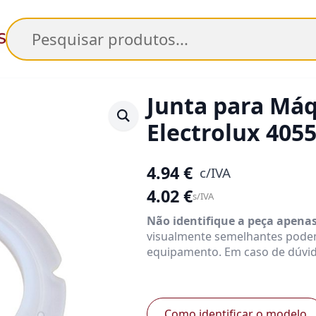
Pesquisar
Junta para Máq
Electrolux 405
4.94
€
c/IVA
4.02
€
s/IVA
Não identifique a peça apena
visualmente semelhantes pode
equipamento. Em caso de dúvid
Como identificar o modelo