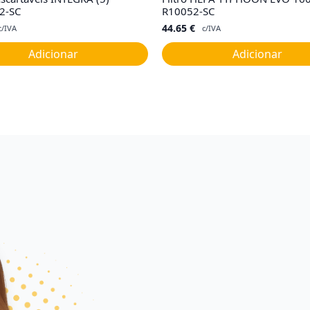
2-SC
R10052-SC
44.65
€
c/IVA
c/IVA
Adicionar
Adicionar