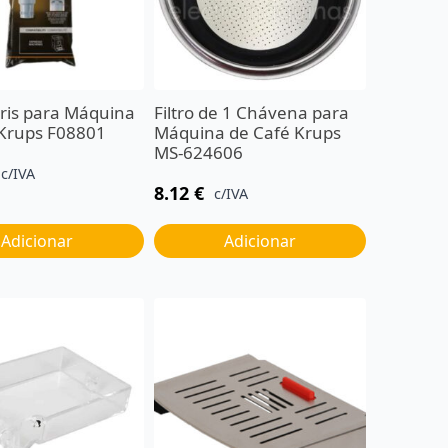
laris para Máquina
Filtro de 1 Chávena para
 Krups F08801
Máquina de Café Krups
MS-624606
c/IVA
8.12
€
c/IVA
Adicionar
Adicionar