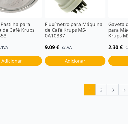
e Pastilha para
Fluxímetro para Máquina
Gaveta 
 de Café Krups
de Café Krups MS-
para Má
353
0A10337
Krups M
9.09
€
2.30
€
c/IVA
c/IVA
c
Adicionar
Adicionar
1
2
3
→