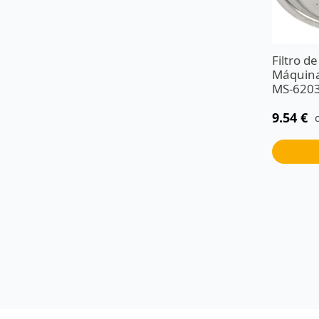
Filtro d
Máquina
MS-620
9.54
€