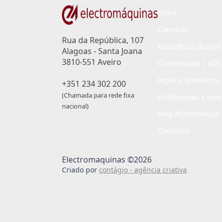
Sobre
Carreiras
Rua da República, 107
Assistência técnica
Alagoas - Santa Joana
3810-551 Aveiro
Climatização | AQS
Peças e acessórios
+351 234 302 200
(Chamada para rede fixa
Profissionais e rev
nacional)
Blog #Electrodicas
Contactos
Electromaquinas ©2026
Criado por
contágio - agência criativa