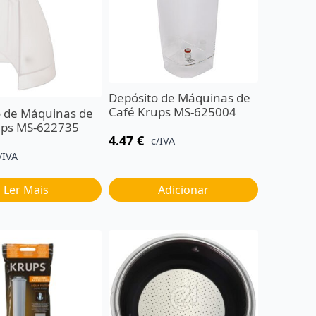
Depósito de Máquinas de
Café Krups MS-625004
o de Máquinas de
ups MS-622735
4.47
€
c/IVA
/IVA
Ler Mais
Adicionar