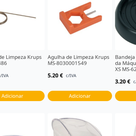
de Limpeza Krups
Agulha de Limpeza Krups
Bandeja
386
MS-8030001549
da Máqui
XS MS-6
5.20
€
c/IVA
c/IVA
3.20
€
c
Adicionar
Adicionar