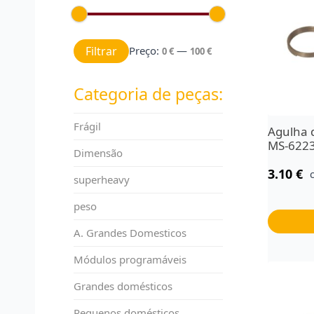
Preço mínimo
Preço máximo
Filtrar
Preço:
—
0 €
100 €
Categoria de peças:
Frágil
Agulha 
MS-622
Dimensão
3.10
€
superheavy
peso
A. Grandes Domesticos
Módulos programáveis
Grandes domésticos
Pequenos domésticos