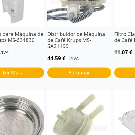
o para Máquina de
Distribuidor de Máquina
Filtro C
ups MS-624830
de Café Krups MS-
de Café
5A21199
11.07
€
c/IVA
44.59
€
c/IVA
Ler Mais
Adicionar