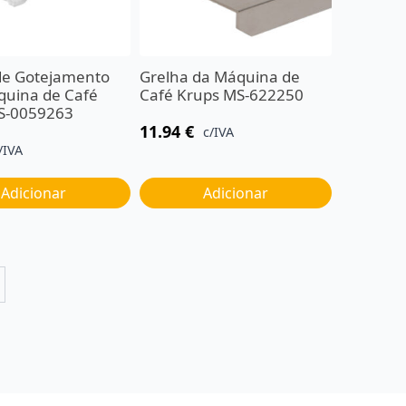
de Gotejamento
Grelha da Máquina de
quina de Café
Café Krups MS-622250
S-0059263
11.94
€
c/IVA
/IVA
Adicionar
Adicionar