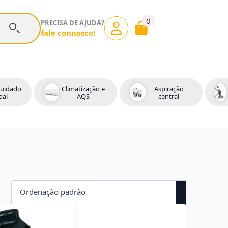
0
PRECISA DE AJUDA?
fale connosco!
cuidado
Climatização e
Aspiração
oal
AQS
central