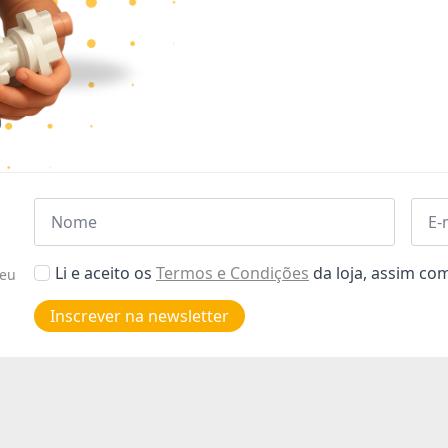
Nome
Emai
*
*
Aceitar
Li e aceito os
Termos e Condições
da loja, assim c
seu
Poiticas
de
Inscrever na newsletter
privacidade
*