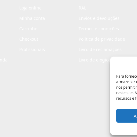
Loja online
RAL
Minha conta
Envios e devoluções
Carrinho
Termos e condições
Checkout
Politica de privacidade
Profissionais
Livro de reclamações
enda
Livro de elogios
Para fornec
armazenar e
nos permiti
neste site.
recursos e 
A