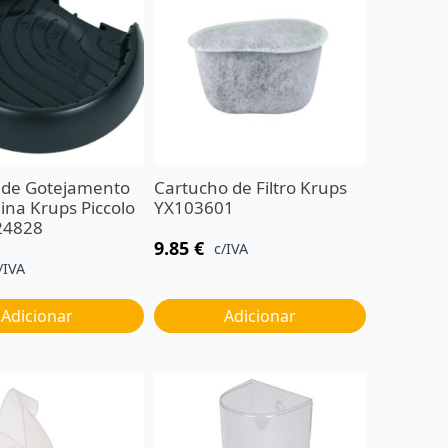
 de Gotejamento
Cartucho de Filtro Krups
na Krups Piccolo
YX103601
24828
9.85
€
c/IVA
/IVA
Adicionar
Adicionar