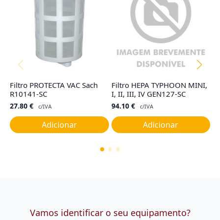
Filtro PROTECTA VAC Sach
Filtro HEPA TYPHOON MINI,
C
R10141-SC
I, II, III, IV GEN127-SC
E
27.80
€
94.10
€
4
c/IVA
c/IVA
Adicionar
Adicionar
Vamos identificar o seu equipamento?