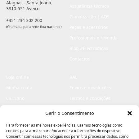
Alagoas - Santa Joana
Assistência técnica
3810-551 Aveiro
Climatização | AQS
+351 234 302 200
(Chamada para rede fixa nacional)
Peças e acessórios
Profissionais e revenda
Blog #Electrodicas
Contactos
Loja online
RAL
Minha conta
Envios e devoluções
Carrinho
Termos e condições
Checkout
Politica de privacidade
Gerir o Consentimento
Profissionais
Livro de reclamações
Para fornecer as melhores experiências, usamos tecnologias como
Livro de elogios
cookies para armazenar e/ou aceder a informações do dispositivo.
Consentir com essas tecnologias nos permitirá processar dados, como