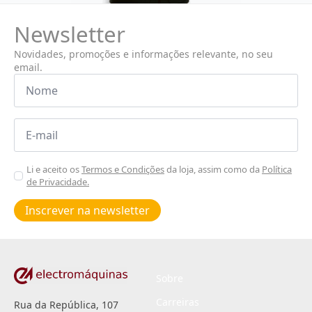
Newsletter
Novidades, promoções e informações relevante, no seu
email.
Nome
*
Email
*
Aceitar
Li e aceito os
Termos e Condições
da loja, assim como da
Política
de Privacidade.
Poiticas
de
Inscrever na newsletter
privacidade
*
Sobre
Carreiras
Rua da República, 107