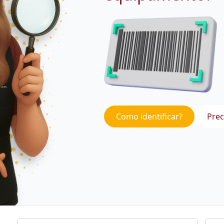
Como identificar?
Prec
Nome
Emai