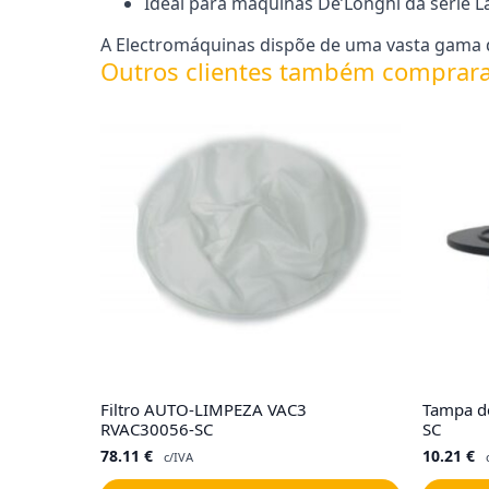
Ideal para máquinas De’Longhi da série L
A Electromáquinas dispõe de uma vasta gama d
Outros clientes também comprar
Filtro AUTO-LIMPEZA VAC3
Tampa de
RVAC30056-SC
SC
78.11
€
10.21
€
c/IVA