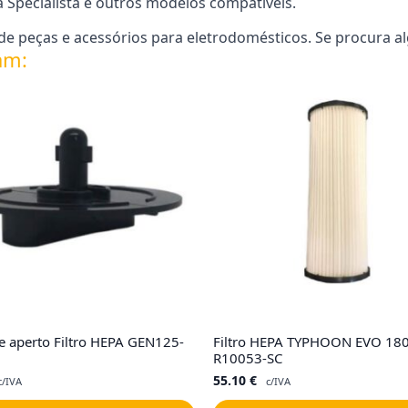
a Specialista e outros modelos compatíveis.
e peças e acessórios para eletrodomésticos. Se procura a
am:
 aperto Filtro HEPA GEN125-
Filtro HEPA TYPHOON EVO 18
R10053-SC
55.10
€
c/IVA
c/IVA