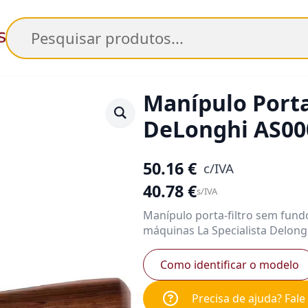
Pesquisar
Manípulo Porta
DeLonghi AS00
50.16
€
c/IVA
40.78
€
s/IVA
Manípulo porta-filtro sem fund
máquinas La Specialista Delong
Como identificar o modelo
Precisa de ajuda? Fal