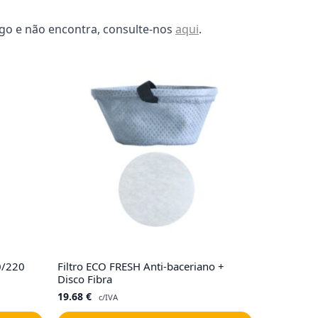
lgo e não encontra, consulte-nos
aqui
.
0/220
Filtro ECO FRESH Anti-baceriano +
Disco Fibra
19.68
€
c/IVA