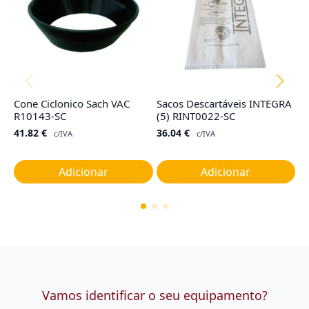
Cone Ciclonico Sach VAC
Sacos Descartáveis INTEGRA
Sa
R10143-SC
(5) RINT0022-SC
H
(3
41.82
€
36.04
€
c/IVA
c/IVA
2
Adicionar
Adicionar
Vamos identificar o seu equipamento?