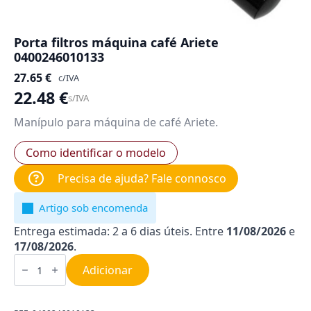
Porta filtros máquina café Ariete
0400246010133
27.65
€
c/IVA
22.48
€
s/IVA
Manípulo para máquina de café Ariete.
Como identificar o modelo
Precisa de ajuda? Fale connosco
Artigo sob encomenda
Entrega estimada: 2 a 6 dias úteis. Entre
11/08/2026
e
17/08/2026
.
Quantidade
de
Adicionar
Porta
filtros
máquina
café