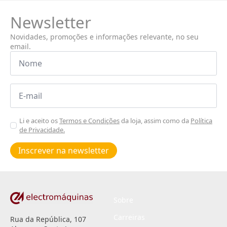
Newsletter
Novidades, promoções e informações relevante, no seu
email.
Nome
*
Email
*
Aceitar
Li e aceito os
Termos e Condições
da loja, assim como da
Política
de Privacidade.
Poiticas
de
Inscrever na newsletter
privacidade
*
Sobre
Carreiras
Rua da República, 107