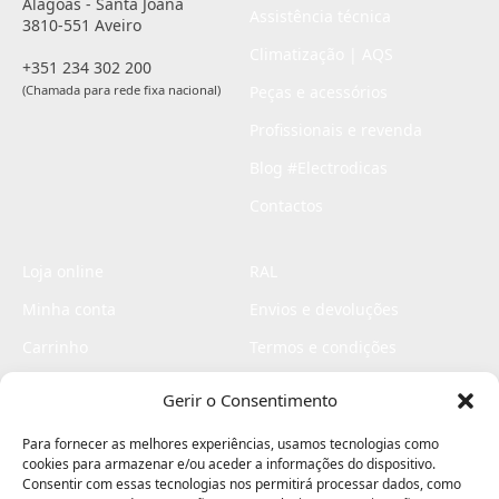
Alagoas - Santa Joana
Assistência técnica
3810-551 Aveiro
Climatização | AQS
+351 234 302 200
(Chamada para rede fixa nacional)
Peças e acessórios
Profissionais e revenda
Blog #Electrodicas
Contactos
Loja online
RAL
Minha conta
Envios e devoluções
Carrinho
Termos e condições
Checkout
Politica de privacidade
Gerir o Consentimento
Profissionais
Livro de reclamações
Para fornecer as melhores experiências, usamos tecnologias como
Livro de elogios
cookies para armazenar e/ou aceder a informações do dispositivo.
Consentir com essas tecnologias nos permitirá processar dados, como