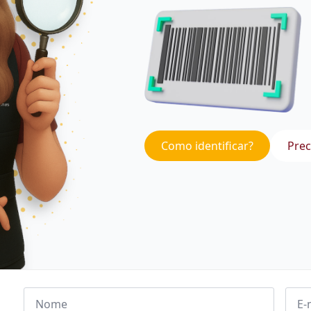
Como identificar?
Prec
Nome
Emai
*
*