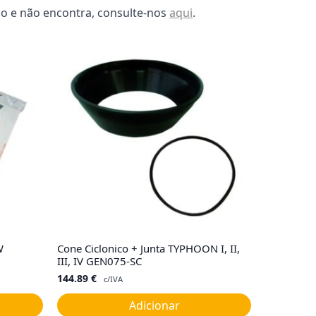
go e não encontra, consulte-nos
aqui
.
W
Cone Ciclonico + Junta TYPHOON I, II,
III, IV GEN075-SC
144.89
€
c/IVA
Adicionar