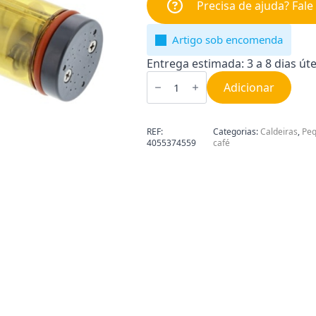
Precisa de ajuda? Fal
Artigo sob encomenda
Entrega estimada: 3 a 8 dias úte
Quantidade
de
Adicionar
Caldeira
para
Máquina
de
REF:
Categorias:
Caldeiras
,
Peq
Café
4055374559
café
Electrolux
4055374559