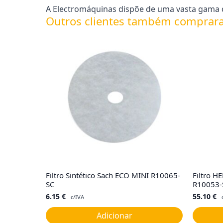
A Electromáquinas dispõe de uma vasta gama d
Outros clientes também comprar
Filtro Sintético Sach ECO MINI R10065-
Filtro 
SC
R10053-
6.15
€
55.10
€
c/IVA
Adicionar