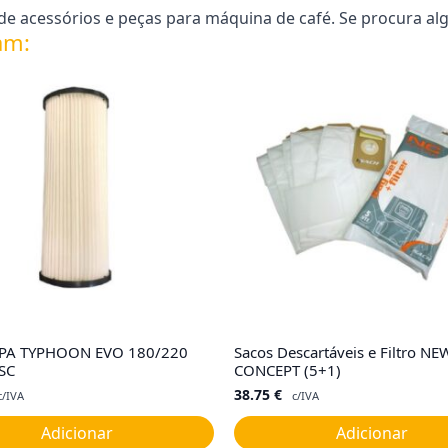
e acessórios e peças para máquina de café. Se procura al
am:
HEPA TYPHOON EVO 180/220
Sacos Descartáveis e Filtro NE
SC
CONCEPT (5+1)
38.75
€
c/IVA
c/IVA
Adicionar
Adicionar