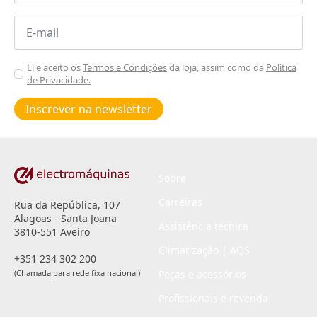
Email
*
Aceitar
Li e aceito os
Termos e Condições
da loja, assim como da
Política
de Privacidade.
Poiticas
de
Inscrever na newsletter
privacidade
*
Sobre
Carreiras
Rua da República, 107
Alagoas - Santa Joana
Assistência técnica
3810-551 Aveiro
Climatização | AQS
+351 234 302 200
(Chamada para rede fixa nacional)
Peças e acessórios
Profissionais e revenda