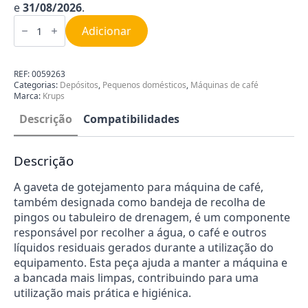
e
31/08/2026
.
Quantidade
de
Adicionar
Gaveta
de
Gotejamento
para
REF:
0059263
Máquina
Categorias:
Depósitos
,
Pequenos domésticos
,
Máquinas de café
de
Marca:
Krups
Café
Krups
Descrição
Compatibilidades
MS-
0059263
Descrição
A gaveta de gotejamento para máquina de café,
também designada como bandeja de recolha de
pingos ou tabuleiro de drenagem, é um componente
responsável por recolher a água, o café e outros
líquidos residuais gerados durante a utilização do
equipamento. Esta peça ajuda a manter a máquina e
a bancada mais limpas, contribuindo para uma
utilização mais prática e higiénica.