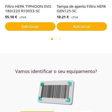
Filtro HEPA TYPHOON EVO
Tampa de aperto Filtro HEPA
Fi
180/220 R10053-SC
GEN125-SC
T
55.10
€
10.21
€
1
c/IVA
c/IVA
Adicionar
Adicionar
Vamos identificar o seu equipamento?