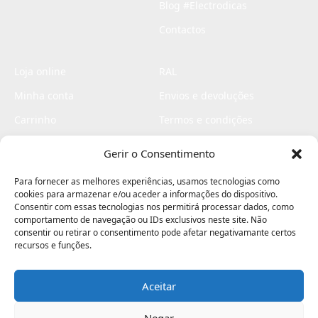
Blog #Electrodicas
Contactos
Loja online
RAL
Minha conta
Envios e devoluções
Carrinho
Termos e condições
Checkout
Politica de privacidade
Gerir o Consentimento
Profissionais
Livro de reclamações
Para fornecer as melhores experiências, usamos tecnologias como
Livro de elogios
cookies para armazenar e/ou aceder a informações do dispositivo.
Consentir com essas tecnologias nos permitirá processar dados, como
comportamento de navegação ou IDs exclusivos neste site. Não
consentir ou retirar o consentimento pode afetar negativamante certos
recursos e funções.
Aceitar
Electromaquinas ©2026
Criado por
contágio - agência criativa
Negar