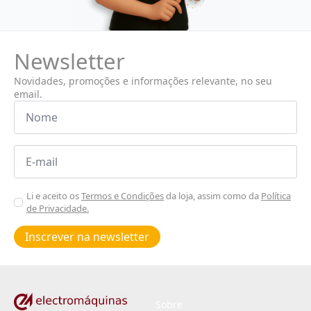
Newsletter
Novidades, promoções e informações relevante, no seu
email.
Nome
*
Email
*
Aceitar
Li e aceito os
Termos e Condições
da loja, assim como da
Política
de Privacidade.
Poiticas
de
Inscrever na newsletter
privacidade
*
Sobre