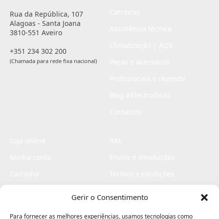
Carreiras
Rua da República, 107
Alagoas - Santa Joana
Assistência técnica
3810-551 Aveiro
Climatização | AQS
+351 234 302 200
(Chamada para rede fixa nacional)
Peças e acessórios
Profissionais e revenda
Blog #Electrodicas
Contactos
Loja online
RAL
Minha conta
Envios e devoluções
Carrinho
Termos e condições
Checkout
Politica de privacidade
Gerir o Consentimento
Profissionais
Livro de reclamações
Para fornecer as melhores experiências, usamos tecnologias como