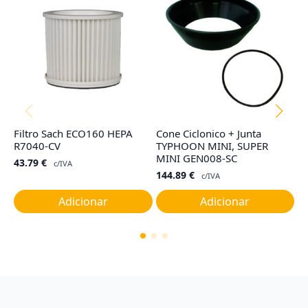
Filtro Sach ECO160 HEPA
Cone Ciclonico + Junta
F
R7040-CV
TYPHOON MINI, SUPER
G
MINI GEN008-SC
43.79
€
4
c/IVA
144.89
€
c/IVA
Adicionar
Adicionar