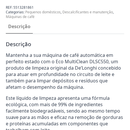
limpeza
Eco
REF:
5513281861
MultiClean
Categorias:
Pequenos domésticos
,
Descalcificantes e manutenção
,
DeLonghi
Máquinas de café
DLSC550
Descrição
Descrição
Mantenha a sua máquina de café automática em
perfeito estado com o Eco MultiClean DLSC550, um
produto de limpeza original da De’Longhi concebido
para atuar em profundidade no circuito de leite e
também para limpar depósitos e resíduos que
afetam o desempenho da máquina.
Este líquido de limpeza apresenta uma fórmula
ecológica, com mais de 99% de ingredientes
facilmente biodegradáveis, sendo ao mesmo tempo
suave para as mãos e eficaz na remoção de gorduras
e proteínas acumuladas em componentes que