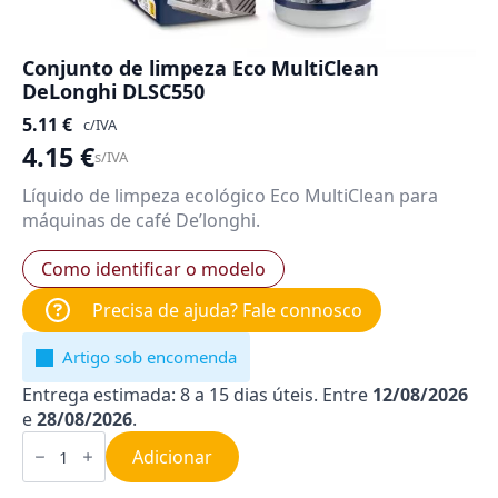
Conjunto de limpeza Eco MultiClean
DeLonghi DLSC550
5.11
€
c/IVA
4.15
€
s/IVA
Líquido de limpeza ecológico Eco MultiClean para
máquinas de café De’longhi.
Como identificar o modelo
Precisa de ajuda? Fale connosco
Artigo sob encomenda
Entrega estimada: 8 a 15 dias úteis. Entre
12/08/2026
e
28/08/2026
.
Quantidade
de
Adicionar
Conjunto
de