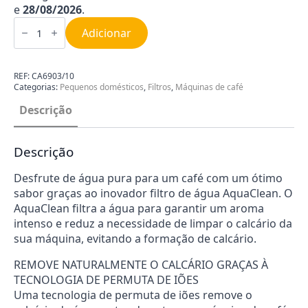
e
28/08/2026
.
Quantidade
de
Adicionar
Filtro
de
água
e
REF:
CA6903/10
calcário
Categorias:
Pequenos domésticos
,
Filtros
,
Máquinas de café
Philips
Aqua
Descrição
Clean
CA6903-
10
Descrição
Desfrute de água pura para um café com um ótimo
sabor graças ao inovador filtro de água AquaClean. O
AquaClean filtra a água para garantir um aroma
intenso e reduz a necessidade de limpar o calcário da
sua máquina, evitando a formação de calcário.
REMOVE NATURALMENTE O CALCÁRIO GRAÇAS À
TECNOLOGIA DE PERMUTA DE IÕES
Uma tecnologia de permuta de iões remove o