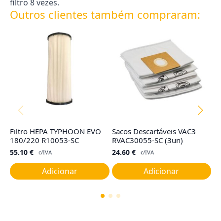
filtro 8 vezes.
Outros clientes também compraram:
Filtro HEPA TYPHOON EVO
Sacos Descartáveis VAC3
Co
180/220 R10053-SC
RVAC30055-SC (3un)
R
55.10
€
24.60
€
4
c/IVA
c/IVA
Adicionar
Adicionar