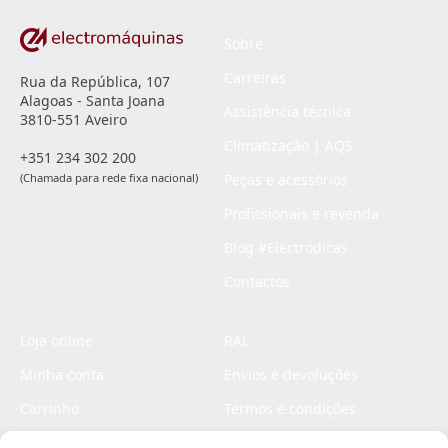
Sobre
Carreiras
Rua da República, 107
Alagoas - Santa Joana
Assistência técnica
3810-551 Aveiro
Climatização | AQS
+351 234 302 200
(Chamada para rede fixa nacional)
Peças e acessórios
Profissionais e revenda
Blog #Electrodicas
Contactos
Loja online
RAL
Minha conta
Envios e devoluções
Carrinho
Termos e condições
Checkout
Politica de privacidade