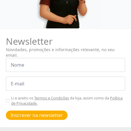
Newsletter
Novidades, promoções e informações relevante, no seu
email.
Nome
*
Email
*
Aceitar
Li e aceito os
Termos e Condições
da loja, assim como da
Política
de Privacidade.
Poiticas
de
Inscrever na newsletter
privacidade
*