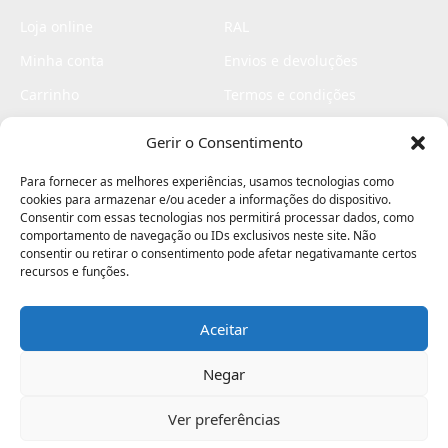
Loja online
RAL
Minha conta
Envios e devoluções
Carrinho
Termos e condições
Checkout
Politica de privacidade
Gerir o Consentimento
Profissionais
Livro de reclamações
Para fornecer as melhores experiências, usamos tecnologias como
Livro de elogios
cookies para armazenar e/ou aceder a informações do dispositivo.
Consentir com essas tecnologias nos permitirá processar dados, como
comportamento de navegação ou IDs exclusivos neste site. Não
consentir ou retirar o consentimento pode afetar negativamante certos
recursos e funções.
Aceitar
Electromaquinas ©2026
Criado por
contágio - agência criativa
Negar
Ver preferências