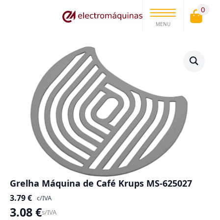
0
MENU
Grelha Máquina de Café Krups MS-625027
3.79
€
c/IVA
3.08
€
s/IVA