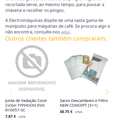
recortada serve, ao mesmo tempo, para pousar a
chávena e recolher os pingos.
A Electromáquinas dispõe de uma vasta gama de
manípulos para máquinas de café. Se procura algo e
não encontra, consulte-nos
aqui
.
Outros clientes também compraram:
Junta de Vedação Cone
Sacos Descartáveis e Filtro
F
Ciclon TYPHOON EVO
NEW CONCEPT (5+1)
1
R10057-SC
38.75
€
4
c/IVA
7.87
€
c/IVA