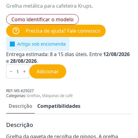
Grelha metálica para cafeteira Krups.
Como identificar o modelo
Precisa de ajuda? Fale connosco
Artigo sob encomenda
Entrega estimada: 8 a 15 dias úteis. Entre
12/08/2026
e
28/08/2026
.
Quantidade
de
Adicionar
Grelha
Máquina
de
Café
REF:
MS-625027
Krups
Categorias:
Grelhas
,
Máquinas de café
MS-
625027
Descrição
Compatibilidades
Descrição
Grelha da gaveta de recolha de pingos. A grelha