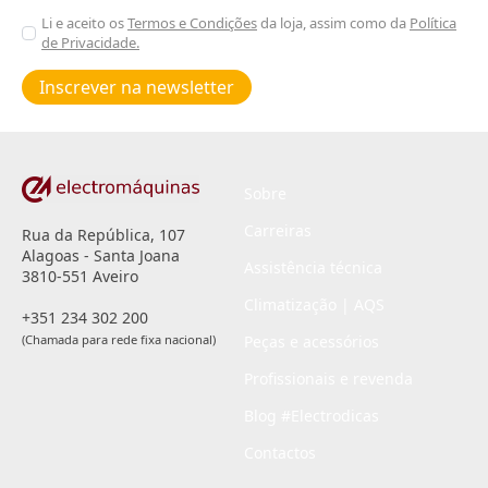
Aceitar
Li e aceito os
Termos e Condições
da loja, assim como da
Política
de Privacidade.
Poiticas
de
Inscrever na newsletter
privacidade
*
Sobre
Carreiras
Rua da República, 107
Alagoas - Santa Joana
Assistência técnica
3810-551 Aveiro
Climatização | AQS
+351 234 302 200
(Chamada para rede fixa nacional)
Peças e acessórios
Profissionais e revenda
Blog #Electrodicas
Contactos