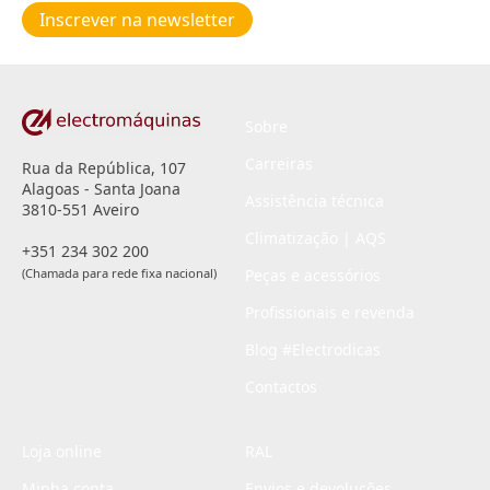
de
Inscrever na newsletter
privacidade
*
Sobre
Carreiras
Rua da República, 107
Alagoas - Santa Joana
Assistência técnica
3810-551 Aveiro
Climatização | AQS
+351 234 302 200
(Chamada para rede fixa nacional)
Peças e acessórios
Profissionais e revenda
Blog #Electrodicas
Contactos
Loja online
RAL
Minha conta
Envios e devoluções