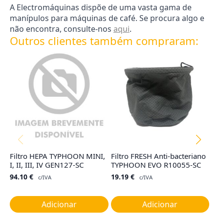
A Electromáquinas dispõe de uma vasta gama de
manípulos para máquinas de café. Se procura algo e
não encontra, consulte-nos
aqui
.
Outros clientes também compraram:
Filtro HEPA TYPHOON MINI,
Filtro FRESH Anti-bacteriano
Co
I, II, III, IV GEN127-SC
TYPHOON EVO R10055-SC
TY
G
94.10
€
19.19
€
c/IVA
c/IVA
1
Adicionar
Adicionar