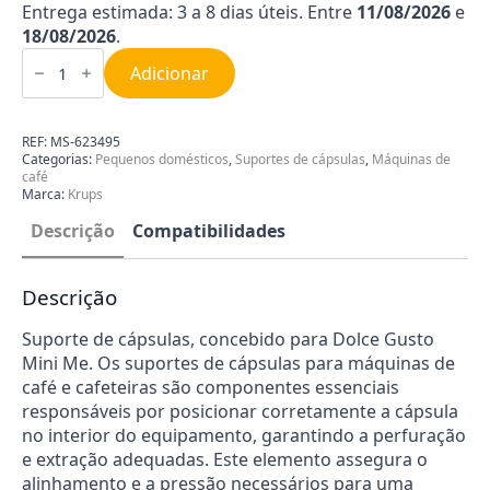
Entrega estimada: 3 a 8 dias úteis. Entre
11/08/2026
e
18/08/2026
.
Quantidade
de
Adicionar
Suporte
da
Máquina
de
REF:
MS-623495
Café
Categorias:
Pequenos domésticos
,
Suportes de cápsulas
,
Máquinas de
Krups
café
MS-
Marca:
Krups
623495
Descrição
Compatibilidades
Descrição
Suporte de cápsulas, concebido para Dolce Gusto
Mini Me. Os suportes de cápsulas para máquinas de
café e cafeteiras são componentes essenciais
responsáveis por posicionar corretamente a cápsula
no interior do equipamento, garantindo a perfuração
e extração adequadas. Este elemento assegura o
alinhamento e a pressão necessários para uma