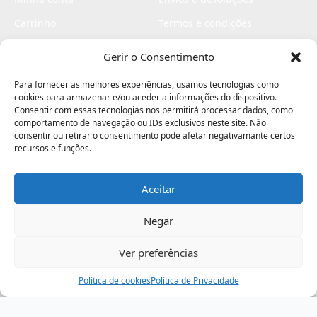
Carrinho
Termos e condições
Checkout
Politica de privacidade
Gerir o Consentimento
Profissionais
Livro de reclamações
Para fornecer as melhores experiências, usamos tecnologias como
Livro de elogios
cookies para armazenar e/ou aceder a informações do dispositivo.
Consentir com essas tecnologias nos permitirá processar dados, como
comportamento de navegação ou IDs exclusivos neste site. Não
consentir ou retirar o consentimento pode afetar negativamante certos
recursos e funções.
Aceitar
Electromaquinas ©2026
Criado por
contágio - agência criativa
Negar
Ver preferências
Procurar
Política de cookies
Assistência
Política de Privacidade
Ajuda
Minha Conta
Passo