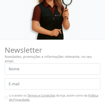
Newsletter
Novidades, promoções e informações relevante, no seu
email.
Nome
*
Email
*
Aceitar
Li e aceito os
Termos e Condições
da loja, assim como da
Política
de Privacidade.
Poiticas