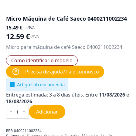
Micro Máquina de Café Saeco 0400211002234
15.49
€
c/IVA
12.59
€
s/IVA
Micro para máquina de café Saeco 0400211002234.
Como identificar o modelo
Precisa de ajuda? Fale connosco
Artigo sob encomenda
Entrega estimada: 3 a 8 dias úteis. Entre
11/08/2026
e
18/08/2026
.
Quantidade
de
Adicionar
Micro
Máquina
de
Café
REF:
0400211002234
Saeco
Categorias:
Pequenos domésticos
,
Variados
,
Máquinas de café