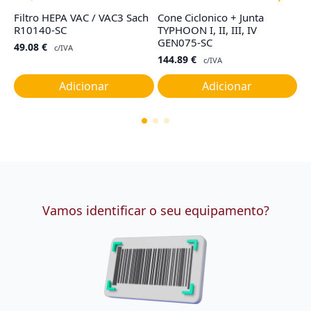
Filtro HEPA VAC / VAC3 Sach
Cone Ciclonico + Junta
Fi
R10140-SC
TYPHOON I, II, III, IV
ba
GEN075-SC
49.08
€
1
c/IVA
144.89
€
c/IVA
Adicionar
Adicionar
Vamos identificar o seu equipamento?