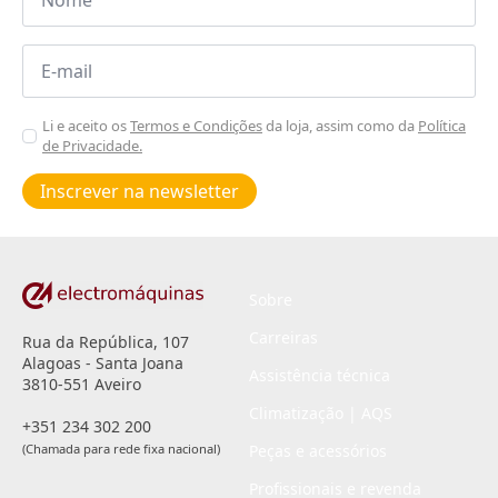
Email
*
Aceitar
Li e aceito os
Termos e Condições
da loja, assim como da
Política
de Privacidade.
Poiticas
de
Inscrever na newsletter
privacidade
*
Sobre
Carreiras
Rua da República, 107
Alagoas - Santa Joana
Assistência técnica
3810-551 Aveiro
Climatização | AQS
+351 234 302 200
(Chamada para rede fixa nacional)
Peças e acessórios
Profissionais e revenda