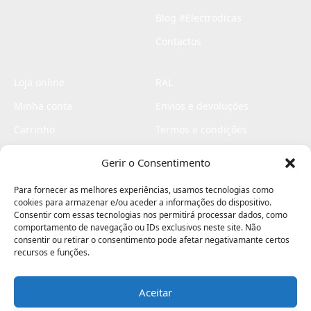
Blog #Electrodicas
Contactos
Loja online
RAL
Minha conta
Envios e devoluções
Carrinho
Termos e condições
Checkout
Politica de privacidade
Gerir o Consentimento
Profissionais
Livro de reclamações
Para fornecer as melhores experiências, usamos tecnologias como
Livro de elogios
cookies para armazenar e/ou aceder a informações do dispositivo.
Consentir com essas tecnologias nos permitirá processar dados, como
comportamento de navegação ou IDs exclusivos neste site. Não
consentir ou retirar o consentimento pode afetar negativamante certos
recursos e funções.
Aceitar
Electromaquinas ©2026