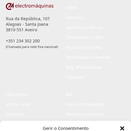
Sobre
Carreiras
Rua da República, 107
Alagoas - Santa Joana
Assistência técnica
3810-551 Aveiro
Climatização | AQS
+351 234 302 200
(Chamada para rede fixa nacional)
Peças e acessórios
Profissionais e revenda
Blog #Electrodicas
Contactos
Loja online
RAL
Minha conta
Envios e devoluções
Carrinho
Termos e condições
Checkout
Politica de privacidade
Gerir o Consentimento