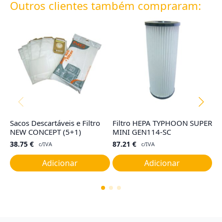
Outros clientes também compraram:
Sacos Descartáveis e Filtro
Filtro HEPA TYPHOON SUPER
C
NEW CONCEPT (5+1)
MINI GEN114-SC
E
38.75
€
87.21
€
4
c/IVA
c/IVA
Adicionar
Adicionar