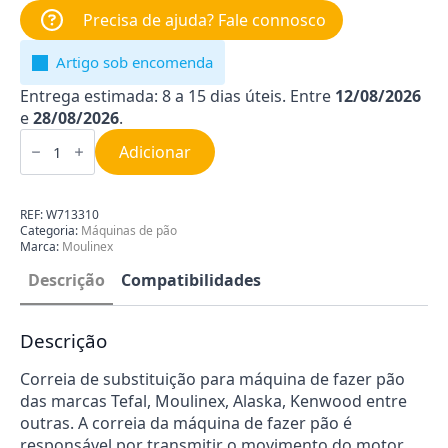
Precisa de ajuda? Fale connosco
Artigo sob encomenda
Entrega estimada: 8 a 15 dias úteis. Entre
12/08/2026
e
28/08/2026
.
Quantidade
de
Adicionar
Correia
para
Máquina
de
REF:
W713310
Pão
Categoria:
Máquinas de pão
Kenwood
Marca:
Moulinex
KW713310
Descrição
Compatibilidades
Descrição
Correia de substituição para máquina de fazer pão
das marcas Tefal, Moulinex, Alaska, Kenwood entre
outras. A correia da máquina de fazer pão é
responsável por transmitir o movimento do motor