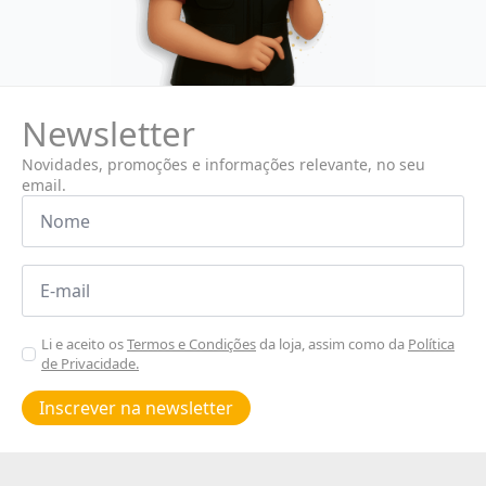
Newsletter
Novidades, promoções e informações relevante, no seu
email.
Nome
*
Email
*
Aceitar
Li e aceito os
Termos e Condições
da loja, assim como da
Política
de Privacidade.
Poiticas
de
Inscrever na newsletter
privacidade
*