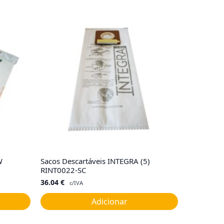
W
Sacos Descartáveis INTEGRA (5)
RINT0022-SC
36.04
€
c/IVA
Adicionar