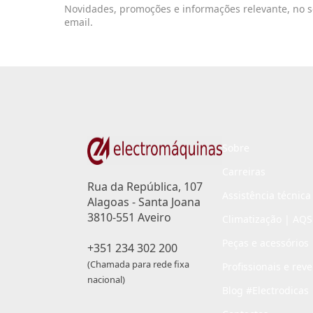
Novidades, promoções e informações relevante, no 
email.
Sobre
Carreiras
Rua da República, 107
Assistência técnica
Alagoas - Santa Joana
3810-551 Aveiro
Climatização | AQS
Peças e acessórios
+351 234 302 200
(Chamada para rede fixa
Profissionais e rev
nacional)
Blog #Electrodicas