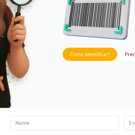
Como identificar?
Prec
Nome
Emai
*
*