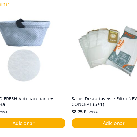
am:
CO FRESH Anti-baceriano +
Sacos Descartáveis e Filtro NE
bra
CONCEPT (5+1)
38.75
€
c/IVA
c/IVA
Adicionar
Adicionar