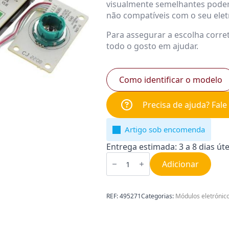
visualmente semelhantes podem
não compatíveis com o seu ele
Para assegurar a escolha corre
todo o gosto em ajudar.
Como identificar o modelo
Precisa de ajuda? Fal
Artigo sob encomenda
Entrega estimada: 3 a 8 dias úte
Quantidade
de
Adicionar
Módulo
para
Micro-
ondas
REF:
495271
Categorias:
Módulos eletrónic
Ariston
C00495271