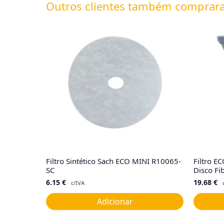
Outros clientes também comprar
Filtro Sintético Sach ECO MINI R10065-
Filtro E
SC
Disco Fi
6.15
€
19.68
€
c/IVA
Adicionar